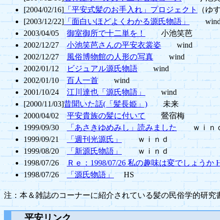
[2004/02/16]
「平安式髪のお手入れ」プロジェクト
（ゆ
[2003/12/22]
「面白いほどよくわかる源氏物語」
win
2003/04/05
御室御所で十二単を！
小池笑芭
2002/12/27
小池笑芭さんの平安衣裳姿
wind
2002/12/27
風俗博物館の人形の写真
wind
2002/01/12
ビジュアル源氏物語
wind
2002/01/10
百人一首
wind
2001/10/24
江川達也「源氏物語」
wind
[2000/11/03]
昔聞いた話(「髪長姫」)
未来
2000/04/02
平安貴族の髪に付いて
鶯宿梅
1999/09/30
「あさきゆめみし」読みました
ｗｉｎ
1999/09/21
「週刊光源氏」
ｗｉｎｄ
1999/08/20
「新源氏物語」
ｗｉｎｄ
1998/07/26
Ｒｅ：1998/07/26 私の趣味は変でしょうか 
1998/07/26
「源氏物語」
HS
注：本＆雑誌のコーナーに紹介されている髪の民俗学的研究
平安リンク