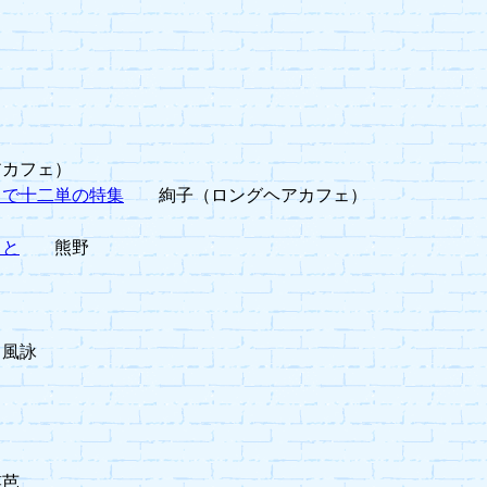
カフェ）
」で十二単の特集
絢子（ロングヘアカフェ）
こと
熊野
風詠
芭