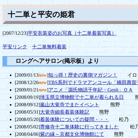
十二単と平安の姫君
[2007/12/23]
平安衣装姿のお写真（十二単着装写真）
平安リンク
十二単無料着装
ロングヘアサロン(掲示板）より
[2009/01/13
new
]
知っ得！歴史の裏側マガジン！
イロ
[2008/12/26
new
]
TBS系列でドラマアンコール「橋田壽
[2009/01/21
new
]
アニメ「源氏物語千年紀・Genji」ＯＡ
[2008/09/19]
埼玉県立博物館で十二単が着られる日
熊
[2008/09/12]
嵐山大覚寺でまたイベント
熊野
[2008/05/31]
大覚寺細長着装体験記
熊野
[2008/05/20]
着装体験についての疑問・・・
松乃
[2008/05/02]
専修寺十二単体験に行ってきました
松
[2008/04/06]
紫の縁～京都文化博物館にて
熊野