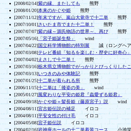
[2008/02/14]
紫の縁、またしても
熊野
[2008/01/20]
本来のかぐや姫
熊野
[2007/11/12]
年末ですが、嵐山大覚寺で十二単
熊野
[2007/10/01]
さいたま市でまた十二単！
熊野
[2007/07/07]
紫の縁～源氏物語の世界～、再び
熊野
[2007/05/16]
「宮子姫誕生祭」
wind
[2007/04/22]
国立科学博物館の特別展
誠（ロングヘア
[2007/03/08]
テレビ番組「知るを楽しむ・歴史に好奇心
[2007/04/02]
えさしで十二単！
熊野
[2007/03/16]
栃木県立博物館でがっかりとびっくりした
[2007/03/13]
いつきのみや体験記
熊野
[2007/01/25]
十二単が着られる所
熊野
[2006/11/15]
十二単は「後姿の美」
wind
[2005/01/27]
風変わりな平安の姫君『蟲愛ずる姫君』
[2004/09/18]
かぐや姫＝髪長姫（藤原宮子）説
wind
[2004/08/11]
宮古姫伝説の補足
イロコ
[2004/08/11]
平安女性の付け毛
イロコ
[2004/05/08]
宮子姫伝説
イロコ
[2004/02/16]
岩神座ホールの十二単着装コース
小池笑