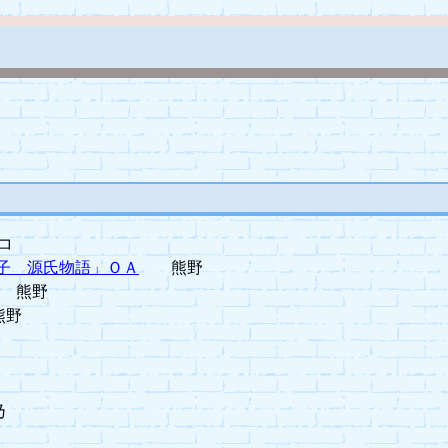
コ
賀子 源氏物語」ＯＡ
熊野
熊野
野
乃