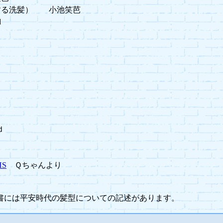
する洗髪） 小池笑芭
d
ｄ
HS
Ｑちゃんより
書には平安時代の髪型についての記述があります。