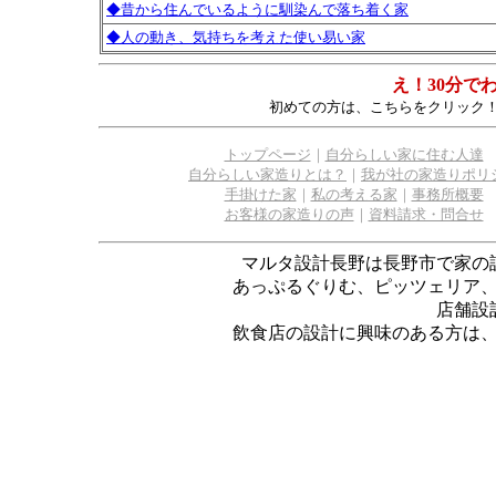
◆昔から住んでいるように馴染んで落ち着く家
◆人の動き、気持ちを考えた使い易い家
え！30分で
初めての方は、こちらをクリック
トップページ
｜
自分らしい家に住む人達
自分らしい家造りとは？
｜
我が社の家造りポリ
手掛けた家
｜
私の考える家
｜
事務所概要
お客様の家造りの声
｜
資料請求・問合せ
マルタ設計長野は長野市で家の
あっぷるぐりむ、ピッツェリア
店舗設
飲食店の設計に興味のある方は