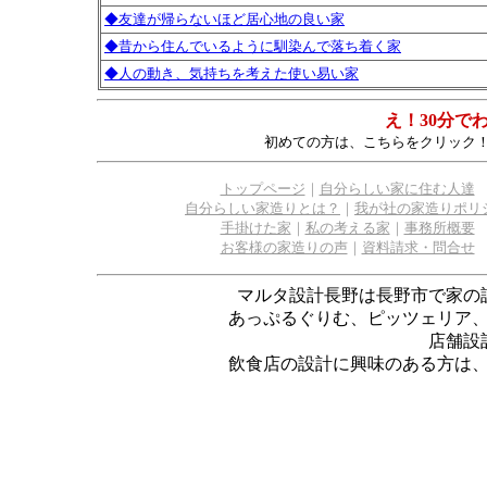
◆友達が帰らないほど居心地の良い家
◆昔から住んでいるように馴染んで落ち着く家
◆人の動き、気持ちを考えた使い易い家
え！30分で
初めての方は、こちらをクリック
トップページ
｜
自分らしい家に住む人達
自分らしい家造りとは？
｜
我が社の家造りポリ
手掛けた家
｜
私の考える家
｜
事務所概要
お客様の家造りの声
｜
資料請求・問合せ
マルタ設計長野は長野市で家の
あっぷるぐりむ、ピッツェリア
店舗設
飲食店の設計に興味のある方は