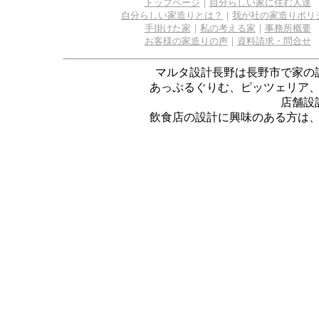
トップページ
｜
自分らしい家に住む人達
自分らしい家造りとは？
｜
我が社の家造りポリ
手掛けた家
｜
私の考える家
｜
事務所概要
お客様の家造りの声
｜
資料請求・問合せ
マルタ設計長野は長野市で家の
あっぷるぐりむ、ピッツェリア
店舗設
飲食店の設計に興味のある方は