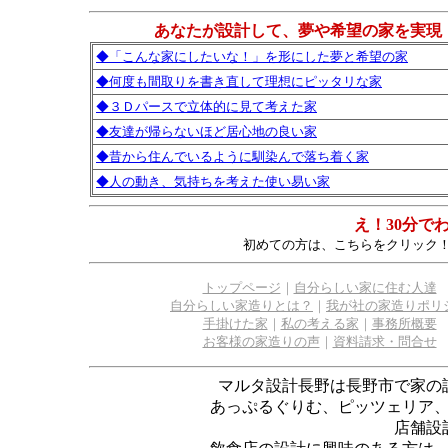
あなたが設計して、夢や希望の家を実現
◆「こんな家にしたいな！」を形にした夢と希望の家
◆何度も間取りを書き直して理想にピッタリな家
◆３Ｄパースで立体的に見て考えた家
◆友達が帰らないほど居心地の良い家
◆昔から住んでいるように馴染んで落ち着く家
◆人の動き、気持ちを考えた使い易い家
え！30分で
初めての方は、こちらをクリック
トップページ
｜
自分らしい家に住む人達
自分らしい家造りとは？
｜
我が社の家造りポリ
手掛けた家
｜
私の考える家
｜
事務所概要
お客様の家造りの声
｜
資料請求・問合せ
マルタ設計長野は長野市で家の
あっぷるぐりむ、ピッツェリア
店舗設