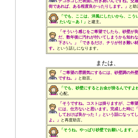
デコボコした表面に付き易いんですね。交
街であれば、ある程度良かったりします。」
と助
「でも、ここは、洋風にしたいから、こう
たいな～あ！」
と建主。
「そういう感じをご希望でしたら、砂壁が
だ、数年後に汚れが付いてしまうかも知れ
下さい。」「できるだけ、チリが付き難い
す。
という話しになります。
または、
「ご希望の雰囲気にするには、砂壁調の外
ですね。」
と助言。
「でも、砂壁にするとお金が掛るんですよ
心配。
「そうですね。コストは掛りますが、ご希
には、仕方ないと思います。完成した時に
しておけば良かった！」という話になって
よ。」
と再度助言。
「そうね。やっぱり砂壁でお願いします。