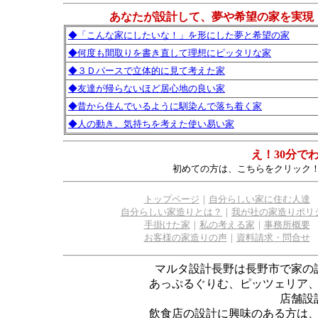
あなたが設計して、夢や希望の家を実現
◆「こんな家にしたいな！」を形にした夢と希望の家
◆何度も間取りを書き直して理想にピッタリな家
◆３Ｄパースで立体的に見て考えた家
◆友達が帰らないほど居心地の良い家
◆昔から住んでいるように馴染んで落ち着く家
◆人の動き、気持ちを考えた使い易い家
え！30分で
初めての方は、こちらをクリック
トップページ
｜
自分らしい家に住む人達
自分らしい家造りとは？
｜
我が社の家造りポリ
手掛けた家
｜
私の考える家
｜
事務所概要
お客様の家造りの声
｜
資料請求・問合せ
マルタ設計長野は長野市で家の
あっぷるぐりむ、ピッツェリア
店舗設
飲食店の設計に興味のある方は