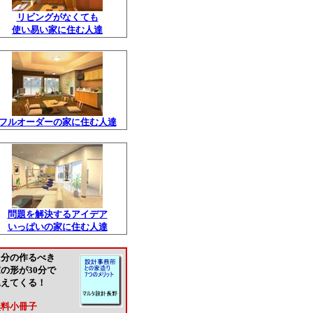
リビングがなくても
使い易い家に住む人達
フルオーダーの家に住む人達
問題を解決するアイデア
いっぱいの家に住む人達
自分の作るべき
の形が30分で
見えてくる！
無料小冊子