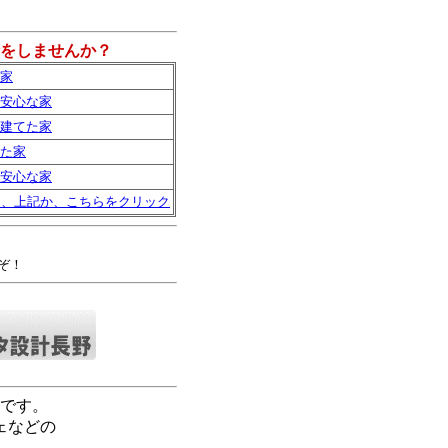
をしませんか？
家
安心な家
建てた家
た家
安心な家
は、上記か、こちらをクリック
ぞ！
です。
ェなどの