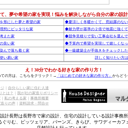
て、夢や希望の家を実現！悩みを解決しながら自分の家の設計
を形にした夢と希望の家
◆夏涼しく冬暖かくて、窓結露のない
理想にピッタリな家
◆耐力壁が基準の２倍で地震に強くて
考えた家
◆競争見積りで安い工事会社を選んで
の良い家
◆予算内で希望を実現して嬉しくなっ
染んで落ち着く家
◆一級建築士が手抜きをチェックした
使い易い家
詳しく知りたい方
え！30分でわかる好きな家の作り方！
めての方は、こちらをクリック！→
「はじめての好きな家の作り方」
からどう
ージ
｜
自分らしい家に住む人達
りとは？
｜
我が社の家造りポリシー
家
｜
私の考える家
｜
事務所概要
家造りの声
｜
資料請求・問合せ
設計長野は長野市で家の設計、住宅の設計している設計事務所
るぐりむ、ピッツェリア、バーンズ、きらび、サワディーカフ
店舗設計も行っています。