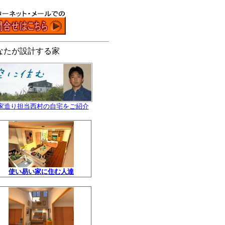
なたが設計する家
↑家造り担当西村の自宅をご紹介
使い易い家に住む人達