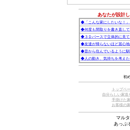
あなたが設計し
◆「こんな家にしたいな！」
◆何度も間取りを書き直して
◆３Ｄパースで立体的に見て
◆友達が帰らないほど居心地
◆昔から住んでいるように馴
◆人の動き、気持ちを考えた
初
トップペ
自分らしい家造
手掛けた
お客様の
マルタ
あっぷ