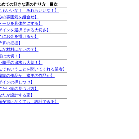
じめての好きな家の作り方 目次
れもいいな！ あれもいいな！】
みの雰囲気を組合せ】
メージを具体的にする】
ザインを選択できる大切さ】
こにお金を掛けるか】
予算の把握】
んな材料はないの？】
言は大切！】
い勝手の追求も大切！】
んでもいうことを聞いてくれる業者】
築家の作品か、建主の作品か】
ザインの押しつけ】
てたい家の見つけ方】
なたが設計する家】
面が書けなくても、設計できる】