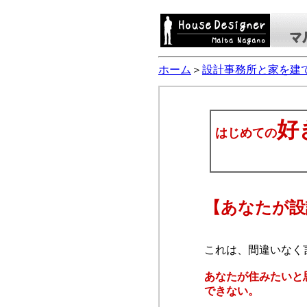
ホーム
＞
設計事務所と家を建
好
はじめての
の作
【あなたが設
これは、間違いなく
あなたが住みたいと
できない。