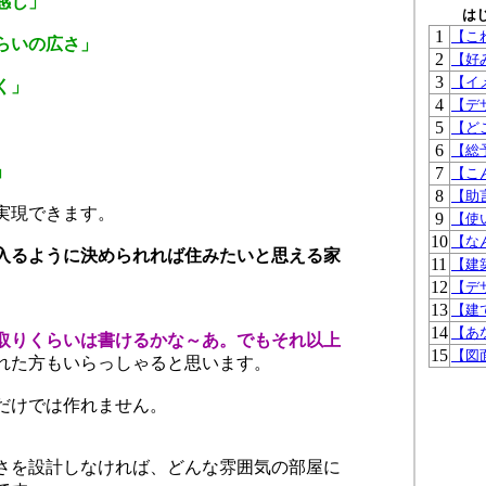
感じ」
は
1
【こ
らいの広さ」
2
【好
3
【イ
く」
4
【デ
5
【ど
6
【総
」
7
【こ
8
【助
実現できます。
9
【使
10
【な
入るように決められれば住みたいと思える家
11
【建
12
【デ
13
【建
14
【あ
取りくらいは書けるかな～あ。でもそれ以上
15
【図
れた方もいらっしゃると思います。
だけでは作れません。
さを設計しなければ、どんな雰囲気の部屋に