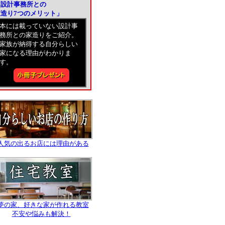
「設計事務所との
家造り7つのメリット」
本には載っていない設計事
務所との家造りをご紹介。
家族が納得する自分らしい
家になる理由がわかりま
す。
↑人気の出るお店には理由がある
↑夢の家、好きな家が作れる教室
不安や悩みも解決！