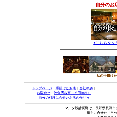
自分のお
↑こちらをク
私の手掛けた
トップページ
｜
手掛けたお店
｜
会社概要
｜
お問合せ
｜
飲食店教室（初回無料）
自分の料理に合せたお店の作り方
マルタ設計長野は、長野県長野市
建主に合せた「自