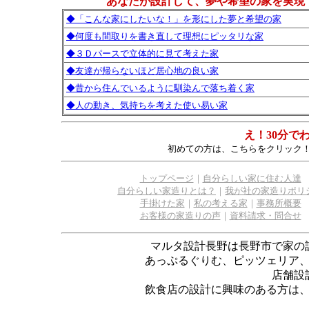
あなたが設計して、夢や希望の家を実現
◆「こんな家にしたいな！」を形にした夢と希望の家
◆何度も間取りを書き直して理想にピッタリな家
◆３Ｄパースで立体的に見て考えた家
◆友達が帰らないほど居心地の良い家
◆昔から住んでいるように馴染んで落ち着く家
◆人の動き、気持ちを考えた使い易い家
え！30分で
初めての方は、こちらをクリック
トップページ
｜
自分らしい家に住む人達
自分らしい家造りとは？
｜
我が社の家造りポリ
手掛けた家
｜
私の考える家
｜
事務所概要
お客様の家造りの声
｜
資料請求・問合せ
マルタ設計長野は長野市で家の
あっぷるぐりむ、ピッツェリア
店舗設
飲食店の設計に興味のある方は