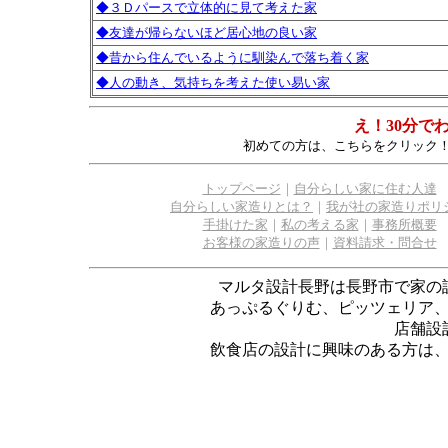
◆３Ｄパースで立体的に見て考えた家
◆友達が帰らないほど居心地の良い家
◆昔から住んでいるように馴染んで落ち着く家
◆人の動き、気持ちを考えた使い易い家
え！30分で
初めての方は、こちらをクリック
トップページ
｜
自分らしい家に住む人達
自分らしい家造りとは？
｜
我が社の家造りポリ
手掛けた家
｜
私の考える家
｜
事務所概要
お客様の家造りの声
｜
資料請求・問合せ
マルタ設計長野は長野市で家の
あっぷるぐりむ、ピッツェリア
店舗設
飲食店の設計に興味のある方は