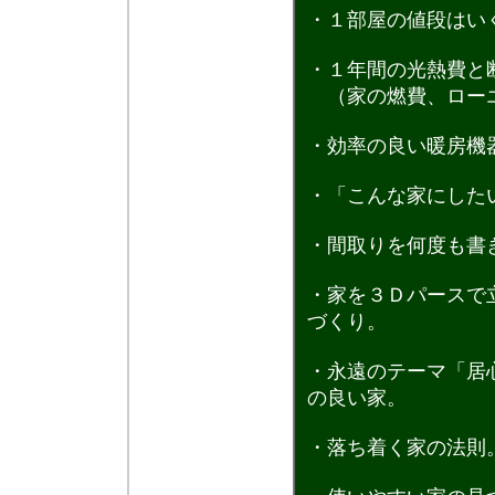
・１部屋の値段はい
・１年間の光熱費と
（家の燃費、ロー
・効率の良い暖房機
・「こんな家にした
・間取りを何度も書
・家を３Ｄパースで
づくり。
・永遠のテーマ「居
の良い家。
・落ち着く家の法則