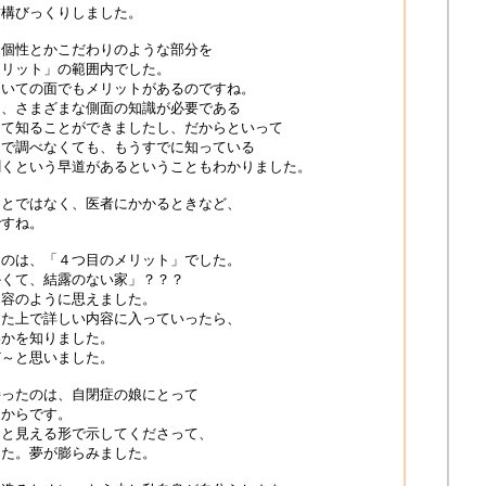
結構びっくりしました。
、個性とかこだわりのような部分を
メリット」の範囲内でした。
ついての面でもメリットがあるのですね。
は、さまざまな側面の知識が必要である
めて知ることができましたし、だからといって
まで調べなくても、もうすでに知っている
聞くという早道があるということもわかりました。
ことではなく、医者にかかるときなど、
ですね。
たのは、「４つ目のメリット」でした。
かくて、結露のない家」？？？
内容のように思えました。
えた上で詳しい内容に入っていったら、
いかを知りました。
ど～と思いました。
持ったのは、自閉症の娘にとって
たからです。
っと見える形で示してくださって、
した。夢が膨らみました。