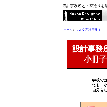
設計事務所との家造りを
ホーム
＞
マルタ設計長野は、こ
設計事務
小冊
学校で
でも、
自分ら