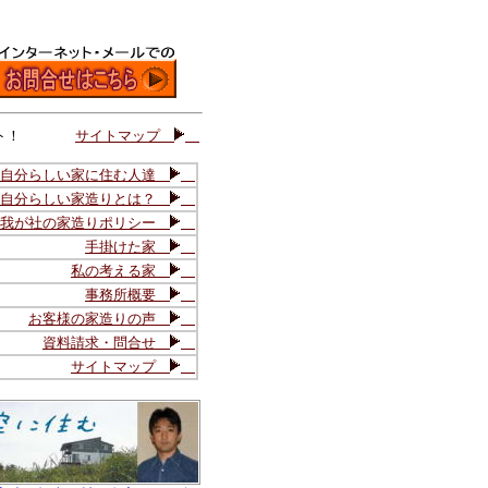
ト！
サイトマップ
自分らしい家に住む人達
自分らしい家造りとは？
我が社の家造りポリシー
手掛けた家
私の考える家
事務所概要
お客様の家造りの声
資料請求・問合せ
サイトマップ