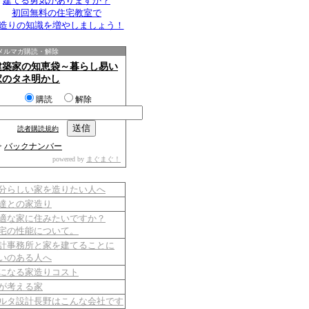
建てる勇気がありますか？
初回無料の住宅教室で
造りの知識を増やしましょう！
メルマガ購読・解除
建築家の知恵袋～暮らし易い
家のタネ明かし
購読
解除
読者購読規約
>
バックナンバー
powered by
まぐまぐ！
分らしい家を造りたい人へ
達との家造り
適な家に住みたいですか？
宅の性能について。
計事務所と家を建てることに
いのある人へ
になる家造りコスト
が考える家
ルタ設計長野はこんな会社です