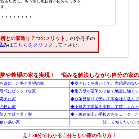
を造るために、もう少し私自身が自分らしさを
ます。
＊＊＊＊＊＊＊＊＊
務所との家造り７つのメリット」
の小冊子の
込み
は
こちらをクリック
して下さい。
夢や希望の家を実現！ 悩みを解決しながら自分の家
を形にした夢と希望の家
◆夏涼しく冬暖かくて、窓結露のない
理想にピッタリな家
◆耐力壁が基準の２倍で地震に強くて
考えた家
◆競争見積りで安い工事会社を選んで
の良い家
◆予算内で希望を実現して嬉しくなっ
染んで落ち着く家
◆一級建築士が手抜きをチェックした
使い易い家
詳しく知りたい方
え！30分でわかる自分らしい家の作り方！