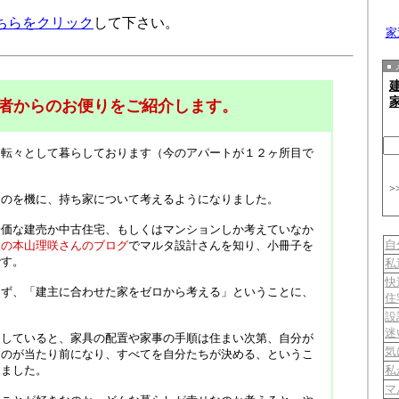
ちらをクリック
して下さい。
家
者からのお便りをご紹介します。
を転々として暮らしております（今のアパートが１２ヶ所目で
>
たのを機に、持ち家について考えるようになりました。
安価な建売か中古住宅、もしくはマンションしか考えていなか
自
家の本山理咲さんのブログ
でマルタ設計さんを知り、小冊子を
です。
私
快
まず、「建主に合わせた家をゼロから考える」ということに、
住
設
迷
としていると、家具の配置や家事の手順は住まい次第、自分が
気
くのが当たり前になり、すべてを自分たちが決める、というこ
じました。
私
マ