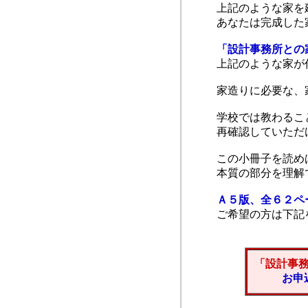
上記のような家を
あなたは完成した
「設計事務所との
上記のような家が
家造りに必要な、
学校では教わるこ
再確認していただ
この小冊子を読め
本質の部分を理解
Ａ５版、全６２ペ
ご希望の方は下記
「設計事
お申