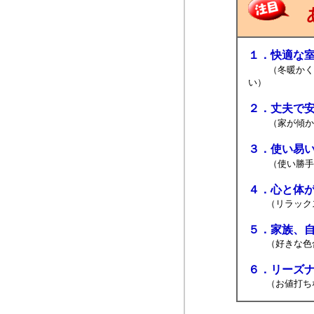
あ
１．快適な
（冬暖かく
い）
２．丈夫で
（家が傾か
３．使い易
（使い勝手
４．心と体
（リラックス
５．家族、
（好きな色合
６．リーズ
（お値打ちな