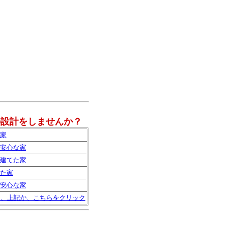
の設計をしませんか？
家
安心な家
建てた家
た家
安心な家
は、上記か、こちらをクリック