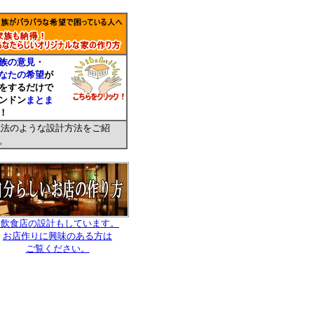
族の意見・
なたの希望
が
をするだけで
ンドン
まとま
！
法のような設計方法をご紹
。
↑飲食店の設計もしています。
お店作りに興味のある方は
ご覧ください。