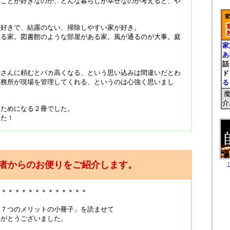
なことが好きなのか、どんな暮らしが幸せなのか考えると、や
。
が好きで、結露のない、掃除しやすい家が好き。
れる家。図書館のような部屋がある家。風が通るのが大事。庭
家
あ
話
士さんに頼むとバカ高くなる、という思い込みは間違いだとわ
ド
事務所が現場を管理してくれる、というのは心強く思いまし
る
魔
介
、ためになる２冊でした。
した！
者からのお便りをご紹介します。
＊＊＊＊＊＊＊＊＊＊＊＊＊
り７つのメリットの小冊子」を読ませて
りがとうございました。