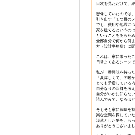
目次を見ただけで、
想像していたのでは
引き出す「１つ目の
でも、費用や地震に
家を建てるというの
ということをあらた
全部自分で何から何
方（設計事務所）に
これは、家に限った
日常よくあるシーン
私が一番興味を持っ
「夏涼しくて、冬暖
とても矛盾している
自分なりの回答を考
自分がいかに知らな
読んでみて、なるほ
そもそも家に興味を
楽な空間を探してい
漠然とした夢を、も
ありがとうございま