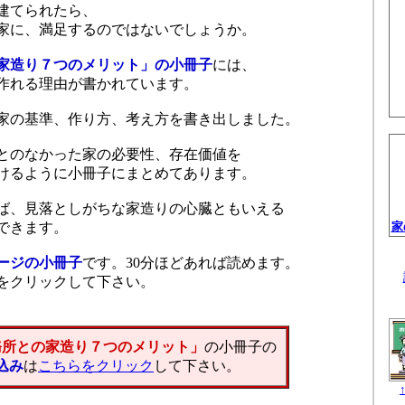
建てられたら、
家に、満足するのではないでしょうか。
家造り７つのメリット」の小冊子
には、
作れる理由が書かれています。
家の基準、作り方、考え方を書き出しました。
とのなかった家の必要性、存在価値を
けるように小冊子にまとめてあります。
ば、見落としがちな家造りの心臓ともいえる
できます。
家
ージの小冊子
です。30分ほどあれば読めます。
をクリックして下さい。
務所との家造り７つのメリット」
の小冊子の
込み
は
こちらをクリック
して下さい。