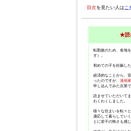
目次
を見たい人は
こ
★読
転勤族のため、各地
す）。
初めての子を妊娠し
経済的なことから、
ったのですが、
漫画
申し込んでみた次第
読ませていただいて
わくわくしました。
様々な住まいを転々
適応して暮らしてい
とに若干の怖さも感