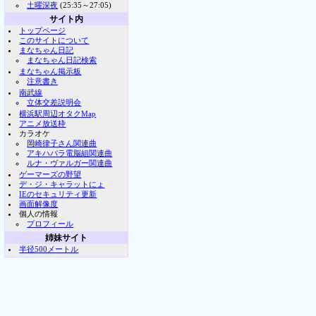
土曜深夜
(25:35～27:05)
サイト内
トップページ
このサイトについて
まなちゃん日記
まなちゃん日記検索
まなちゃん掲示板
注意書き
南武線
立体交差説明会
横浜駅周辺オタクMap
アニメ放送枠
カラオケ
岡崎律子さん関連曲
アキハバラ電脳組関連曲
ルナ・ヴァルガー関連曲
ゲーマーズの野望
デ・ジ・キャラットにょ
IEのセキュリティ更新
画面解像度
個人の情報
プロフィール
姉妹サイト
半径500メートル