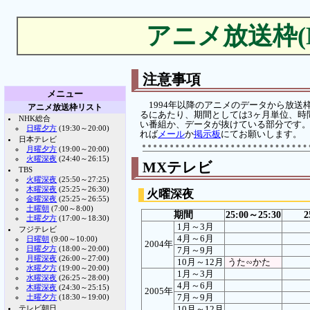
アニメ放送枠(
注意事項
メニュー
1994年以降のアニメのデータから放送
アニメ放送枠リスト
るにあたり、期間としては3ヶ月単位、時
NHK総合
い番組か、データが抜けている部分です
日曜夕方
(19:30～20:00)
れば
メール
か
掲示板
にてお願いします。
日本テレビ
月曜夕方
(19:00～20:00)
火曜深夜
(24:40～26:15)
MXテレビ
TBS
火曜深夜
(25:50～27:25)
木曜深夜
(25:25～26:30)
火曜深夜
金曜深夜
(25:25～26:55)
土曜朝
(7:00～8:00)
期間
25:00～25:30
2
土曜夕方
(17:00～18:30)
1月～3月
フジテレビ
4月～6月
日曜朝
(9:00～10:00)
2004年
日曜夕方
(18:00～20:00)
7月～9月
月曜深夜
(26:00～27:00)
10月～12月
うた∽かた
水曜夕方
(19:00～20:00)
1月～3月
水曜深夜
(26:25～28:00)
4月～6月
木曜深夜
(24:30～25:15)
2005年
土曜夕方
(18:30～19:00)
7月～9月
テレビ朝日
10月～12月