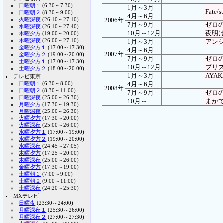
日曜朝１
(6:30～7:30)
1月～3月
Fate/s
日曜朝２
(8:30～9:00)
4月～6月
火曜深夜
(26:10～27:10)
2006年
7月～9月
ゼロ
水曜深夜
(26:10～27:40)
10月～12月
夜明
木曜夕方
(19:00～20:00)
木曜深夜
(26:00～27:10)
1月～3月
アン
金曜夕方１
(17:00～17:30)
4月～6月
2007年
金曜夕方２
(19:00～20:00)
7月～9月
ゼロ
土曜夕方１
(17:00～17:30)
10月～12月
プリ
土曜夕方２
(18:00～20:00)
1月～3月
AYAK
テレビ東京
日曜朝１
(6:30～8:00)
4月～6月
2008年
日曜朝２
(8:30～11:00)
7月～9月
ゼロ
日曜深夜
(25:00～26:30)
10月～
まか
月曜夕方
(17:30～19:30)
月曜深夜
(25:00～26:30)
火曜夕方
(17:30～20:00)
火曜深夜
(25:00～26:00)
水曜夕方１
(17:00～19:00)
水曜夕方２
(19:00～20:00)
水曜深夜
(24:45～27:05)
木曜夕方
(17:25～20:00)
木曜深夜
(25:00～26:00)
金曜夕方
(17:30～19:00)
土曜朝１
(7:00～9:00)
土曜朝２
(9:00～11:00)
土曜深夜
(24:20～25:30)
MXテレビ
日曜夜
(23:30～24:00)
月曜深夜１
(25:30～26:00)
月曜深夜２
(27:00～27:30)