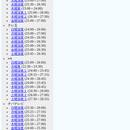
火曜深夜
(25:00～27:00)
水曜深夜
(25:30～26:30)
木曜夜
(23:00～24:00)
木曜深夜１
(25:00～26:00)
木曜深夜２
(26:30～27:30)
金曜深夜
(25:00～27:00)
テレ玉
日曜深夜
(24:00～26:00)
月曜深夜
(25:00～27:00)
火曜深夜
(24:30～26:30)
水曜深夜
(25:00～26:30)
木曜深夜
(25:00～26:30)
金曜深夜
(25:00～26:30)
土曜深夜
(23:45～26:30)
tvk
日曜深夜
(25:00～26:00)
月曜夜
(22:30～23:30)
月曜深夜１
(24:00～25:45)
月曜深夜２
(26:15～27:15)
火曜深夜
(24:30～26:45)
水曜深夜
(24:00～25:45)
木曜深夜
(25:00～26:45)
土曜深夜１
(24:30～26:00)
土曜深夜２
(26:00～27:00)
土曜深夜３
(27:30～28:55)
チバテレビ
日曜深夜
(23:30～26:00)
月曜深夜
(25:25～27:10)
火曜深夜
(25:15～27:00)
水曜深夜
(25:30～27:00)
木曜深夜
(25:50～27:00)
金曜深夜
(24:00～25:30)