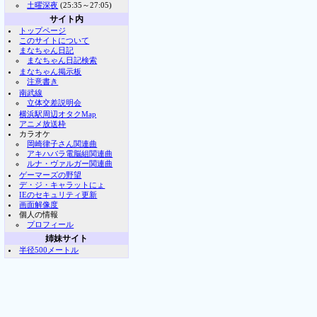
土曜深夜
(25:35～27:05)
サイト内
トップページ
このサイトについて
まなちゃん日記
まなちゃん日記検索
まなちゃん掲示板
注意書き
南武線
立体交差説明会
横浜駅周辺オタクMap
アニメ放送枠
カラオケ
岡崎律子さん関連曲
アキハバラ電脳組関連曲
ルナ・ヴァルガー関連曲
ゲーマーズの野望
デ・ジ・キャラットにょ
IEのセキュリティ更新
画面解像度
個人の情報
プロフィール
姉妹サイト
半径500メートル