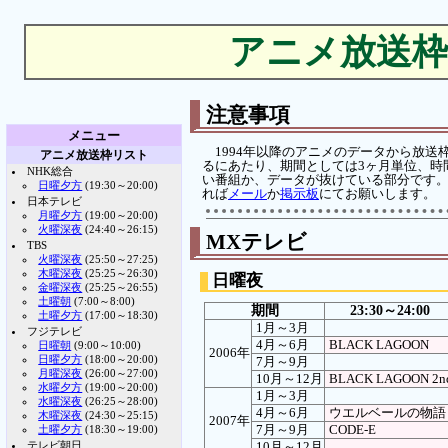
アニメ放送枠
注意事項
メニュー
1994年以降のアニメのデータから放送
アニメ放送枠リスト
るにあたり、期間としては3ヶ月単位、時
NHK総合
い番組か、データが抜けている部分です
日曜夕方
(19:30～20:00)
れば
メール
か
掲示板
にてお願いします。
日本テレビ
月曜夕方
(19:00～20:00)
火曜深夜
(24:40～26:15)
MXテレビ
TBS
火曜深夜
(25:50～27:25)
木曜深夜
(25:25～26:30)
日曜夜
金曜深夜
(25:25～26:55)
土曜朝
(7:00～8:00)
期間
23:30～24:00
土曜夕方
(17:00～18:30)
1月～3月
フジテレビ
4月～6月
BLACK LAGOON
日曜朝
(9:00～10:00)
2006年
日曜夕方
(18:00～20:00)
7月～9月
月曜深夜
(26:00～27:00)
10月～12月
BLACK LAGOON 2n
水曜夕方
(19:00～20:00)
1月～3月
水曜深夜
(26:25～28:00)
4月～6月
ウエルベールの物語
木曜深夜
(24:30～25:15)
2007年
土曜夕方
(18:30～19:00)
7月～9月
CODE-E
テレビ朝日
10月～12月