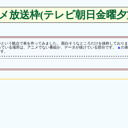
メ放送枠(テレビ朝日金曜夕
送枠という観点で表を作ってみました。 面白そうなところだけを抜粋しておりま
っている場所は、アニメでない番組か、データが抜けている部分です。
▲
の表
ます。