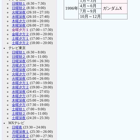
1月～3月
日曜朝１
(6:30～7:30)
4月～6月
日曜朝２
(8:30～9:00)
1996年
ガンダムX
7月～9月
火曜深夜
(26:10～27:10)
10月～12月
水曜深夜
(26:10～27:40)
木曜夕方
(19:00～20:00)
木曜深夜
(26:00～27:10)
金曜夕方１
(17:00～17:30)
金曜夕方２
(19:00～20:00)
土曜夕方１
(17:00～17:30)
土曜夕方２
(18:00～20:00)
テレビ東京
日曜朝１
(6:30～8:00)
日曜朝２
(8:30～11:00)
日曜深夜
(25:00～26:30)
月曜夕方
(17:30～19:30)
月曜深夜
(25:00～26:30)
火曜夕方
(17:30～20:00)
火曜深夜
(25:00～26:00)
水曜夕方１
(17:00～19:00)
水曜夕方２
(19:00～20:00)
水曜深夜
(24:45～27:05)
木曜夕方
(17:25～20:00)
木曜深夜
(25:00～26:00)
金曜夕方
(17:30～19:00)
土曜朝１
(7:00～9:00)
土曜朝２
(9:00～11:00)
土曜深夜
(24:20～25:30)
MXテレビ
日曜夜
(23:30～24:00)
月曜深夜１
(25:30～26:00)
月曜深夜２
(27:00～27:30)