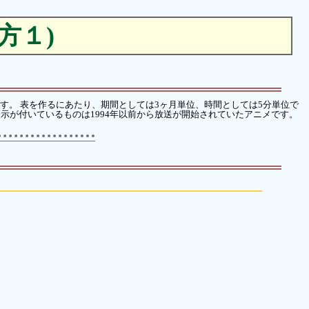
方１)
す。 表を作るにあたり、期間としては3ヶ月単位、時間としては5分単位で
示が付いているものは1994年以前から放送が開始されていたアニメです。