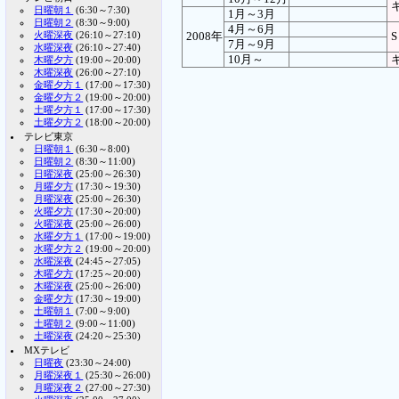
日曜朝１
(6:30～7:30)
1月～3月
日曜朝２
(8:30～9:00)
4月～6月
火曜深夜
(26:10～27:10)
2008年
7月～9月
水曜深夜
(26:10～27:40)
10月～
木曜夕方
(19:00～20:00)
木曜深夜
(26:00～27:10)
金曜夕方１
(17:00～17:30)
金曜夕方２
(19:00～20:00)
土曜夕方１
(17:00～17:30)
土曜夕方２
(18:00～20:00)
テレビ東京
日曜朝１
(6:30～8:00)
日曜朝２
(8:30～11:00)
日曜深夜
(25:00～26:30)
月曜夕方
(17:30～19:30)
月曜深夜
(25:00～26:30)
火曜夕方
(17:30～20:00)
火曜深夜
(25:00～26:00)
水曜夕方１
(17:00～19:00)
水曜夕方２
(19:00～20:00)
水曜深夜
(24:45～27:05)
木曜夕方
(17:25～20:00)
木曜深夜
(25:00～26:00)
金曜夕方
(17:30～19:00)
土曜朝１
(7:00～9:00)
土曜朝２
(9:00～11:00)
土曜深夜
(24:20～25:30)
MXテレビ
日曜夜
(23:30～24:00)
月曜深夜１
(25:30～26:00)
月曜深夜２
(27:00～27:30)