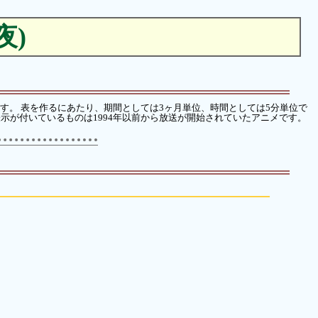
夜)
す。 表を作るにあたり、期間としては3ヶ月単位、時間としては5分単位で
示が付いているものは1994年以前から放送が開始されていたアニメです。