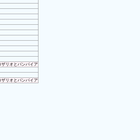
ロザリオとバンパイア
ロザリオとバンパイア