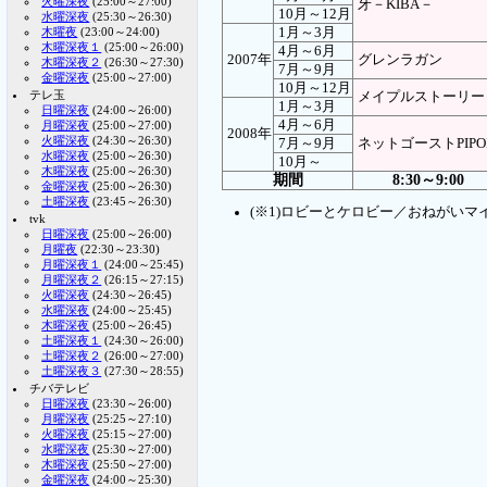
火曜深夜
(25:00～27:00)
牙－KIBA－
10月～12月
水曜深夜
(25:30～26:30)
木曜夜
(23:00～24:00)
1月～3月
木曜深夜１
(25:00～26:00)
4月～6月
2007年
グレンラガン
木曜深夜２
(26:30～27:30)
7月～9月
金曜深夜
(25:00～27:00)
10月～12月
テレ玉
メイプルストーリー
1月～3月
日曜深夜
(24:00～26:00)
4月～6月
月曜深夜
(25:00～27:00)
2008年
火曜深夜
(24:30～26:30)
7月～9月
ネットゴーストPIPO
水曜深夜
(25:00～26:30)
10月～
木曜深夜
(25:00～26:30)
期間
8:30～9:00
金曜深夜
(25:00～26:30)
土曜深夜
(23:45～26:30)
(※1)
ロビーとケロビー／おねがいマイ
tvk
日曜深夜
(25:00～26:00)
月曜夜
(22:30～23:30)
月曜深夜１
(24:00～25:45)
月曜深夜２
(26:15～27:15)
火曜深夜
(24:30～26:45)
水曜深夜
(24:00～25:45)
木曜深夜
(25:00～26:45)
土曜深夜１
(24:30～26:00)
土曜深夜２
(26:00～27:00)
土曜深夜３
(27:30～28:55)
チバテレビ
日曜深夜
(23:30～26:00)
月曜深夜
(25:25～27:10)
火曜深夜
(25:15～27:00)
水曜深夜
(25:30～27:00)
木曜深夜
(25:50～27:00)
金曜深夜
(24:00～25:30)