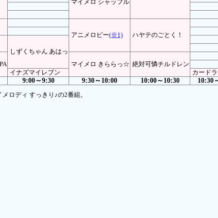
マイメロ シャッフル
アニメロビー
(※1)
ハヤテのごとく！
しずくちゃん あはっ
PA
マイメロ きららっ☆
絶対可憐チルドレン
イナズマイレブン
カードラ
9:00～9:30
9:30～10:00
10:00～10:30
10:30
メロディ すっきり♪の2番組。