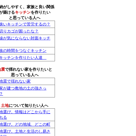
納がしやすく、家族と良い関係
が築ける
キッチン
を作りたい
と思っている人へ
狭いキッチンで苦労するの？
切りカゴが困ったな？
線が気にならない対面キッチ
族の時間をつなぐキッチン
キッチンを作りたい人達
地震
で揺れない家を作りたいと
思っている人へ
地震で揺れない家
家が建つ敷地の土の強さっ
？
土地
について知りたい人へ
地選び。情報はどこから手に
れる
地選び。どの地域、どこの町
地選び。土地と生活のし易さ