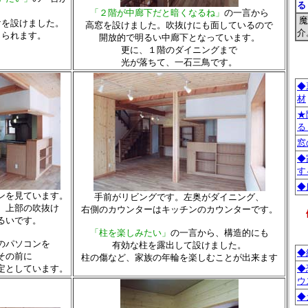
る
「２階が中廊下だと暗くなるね」
の一言から
魔
けを設けました。
高窓を設けました。吹抜けにも面しているので
介
じられます。
開放的で明るい中廊下となっています。
更に、１階のダイニングまで
光が落ちて、一石三鳥です。
◆
材
★
る
窓
◆
す
◆
ンを見ています。
手前がリビングです。左奥がダイニング、
、上部の吹抜け
右側のカウンターはキッチンのカウンターです。
るいです。
「柱を楽しみたい」
の一言から、構造的にも
のパソコンを
有効な柱を露出して設けました。
◆
その前に
柱の傷など、家族の年輪を楽しむことが出来ます
定としています。
◆
ウ
◆