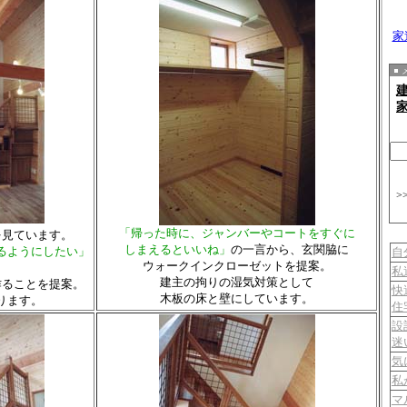
家
>
「帰った時に、ジャンバーやコートをすぐに
を見ています。
しまえるといいね」
の一言から、玄関脇に
るようにしたい」
自
ウォークインクローゼットを提案。
私
建主の拘りの湿気対策として
作ることを提案。
快
木板の床と壁にしています。
ります。
住
設
迷
気
私
マ