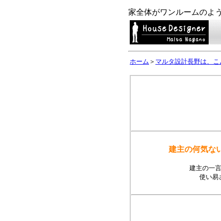
家全体がワンルームのよ
ホーム
＞
マルタ設計長野は、こ
建主の何気な
建主の一
使い易