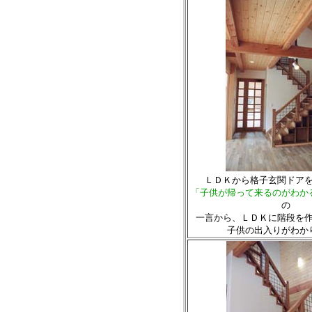
ＬＤＫから格子玄関ドア
「子供が帰って来るのがわか
の
一言から、ＬＤＫに階段を
子供の出入りがわか