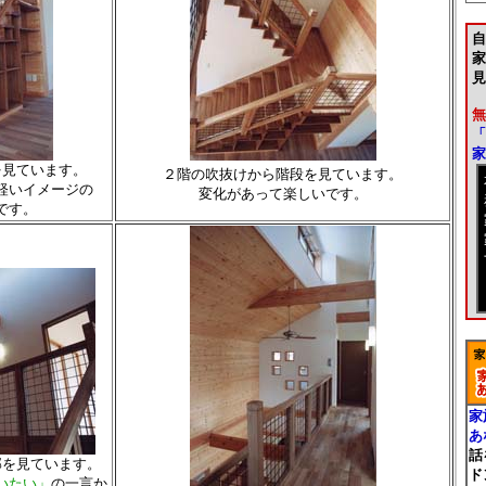
自
家
見
無
「
家
を見ています。
２階の吹抜けから階段を見ています。
軽いイメージの
変化があって楽しいです。
です。
家
あ
話
部を見ています。
ド
いたい」
の一言か