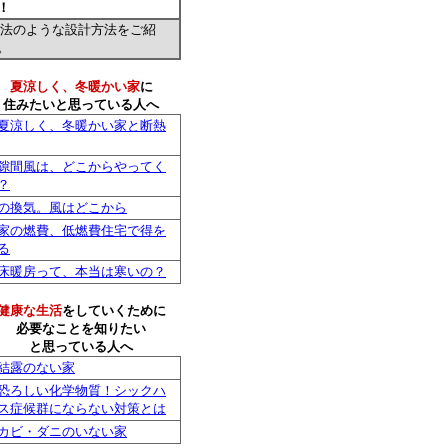
！
法のような設計方法をご紹
。
夏涼しく、冬暖かい家
に
住みたいと思っている人へ
夏涼しく、冬暖かい家と断熱
隙間風は、どこからやってく
？
の換気。風はどこから
家の燃費、低燃費住宅で得を
る
床暖房って、本当は寒いの？
健康な生活
をしていくために
必要なことを知りたい
と思っている人へ
結露のない家
恐ろしい化学物質！シックハ
ス症候群にならない対策とは
カビ・ダニのいない家