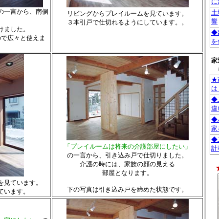
に
の一言から、南側
土
リビングからプレイルームを見ています。
響
３本引戸で仕切れるようにしています。。
けました。
◆
ので広々と使えま
を
家
★
は
◆
違
◆
家
◆
「プレイルームは将来の介護部屋にしたい」
計
の一言から、引き込み戸で仕切りました。
介護の時には、家族の顔の見える
部屋となります。
を見ています。
下の写真は引き込み戸を締めた状態です。
ています。