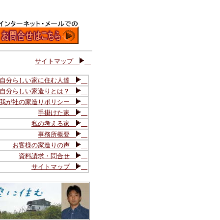
サイトマップ
自分らしい家に住む人達
自分らしい家造りとは？
我が社の家造りポリシー
手掛けた家
私の考える家
事務所概要
お客様の家造りの声
資料請求・問合せ
サイトマップ