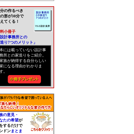
分の作るべき
の形が30分で
えてくる！
料小冊子
設計事務所との
造り7つのメリット」
本には載っていない設計事
務所との家造りをご紹介。
家族が納得する自分らしい
家になる理由がわかりま
す。
族の意見・
なたの希望
が
をするだけで
ンドン
まとま