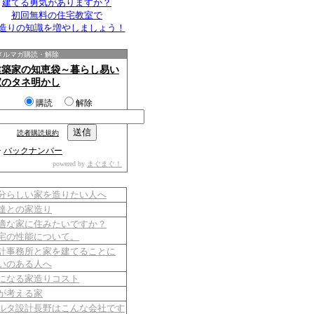
建てる勇気がありますか？
初回無料の住宅教室で
造りの知識を増やしましょう！
メルマガ購読・解除
建築家の知恵袋～暮らし易い
家のタネ明かし
購読
解除
読者購読規約
>
バックナンバー
powered by
まぐまぐ！
分らしい家を造りたい人へ
達との家造り
適な家に住みたいですか？
宅の性能について。
計事務所と家を建てることに
いのある人へ
になる家造りコスト
が考える家
ルタ設計長野はこんな会社です