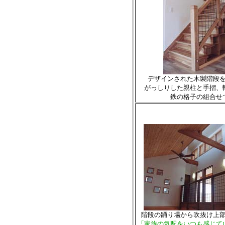
デザインされた木製階段
がっしりした親柱と手摺、
鉄の格子の組合せ
階段の踊り場から吹抜け上
「家族の気配をいつも感じて