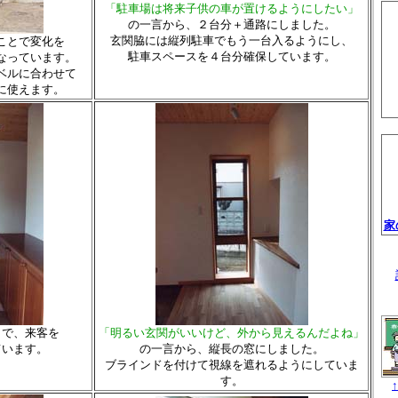
「駐車場は将来子供の車が置けるようにしたい」
の一言から、２台分＋通路にしました。
玄関脇には縦列駐車でもう一台入るようにし、
ことで変化を
駐車スペースを４台分確保しています。
なっています。
ベルに合わせて
に使えます。
家
とで、来客を
「明るい玄関がいいけど、外から見えるんだよね」
ています。
の一言から、縦長の窓にしました。
ブラインドを付けて視線を遮れるようにしていま
す。