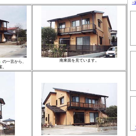
↑
南東面を見ています。
」
の一言から、
案。