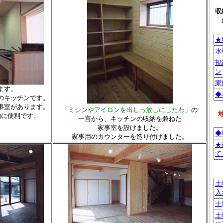
収
★
水
視
ン
家
ます。
◆
のキッチンです。
事室があります。
「ミシンやアイロンを出しっ放しにしたわ」
の
納に便利です。
一言から、キッチンの収納を兼ねた
家事室を設けました。
◆
家事用のカウンターを造り付けました。
★
て
土
入
土
土