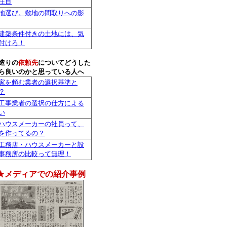
注目
地選び。敷地の間取りへの影
建築条件付きの土地には、気
付けろ！
造りの
依頼先
についてどうした
ら良いのかと思っている人へ
家を頼む業者の選択基準と
？
工事業者の選択の仕方による
い
ハウスメーカーの社員って、
を作ってるの？
工務店・ハウスメーカーと設
事務所の比較って無理！
★メディアでの紹介事例