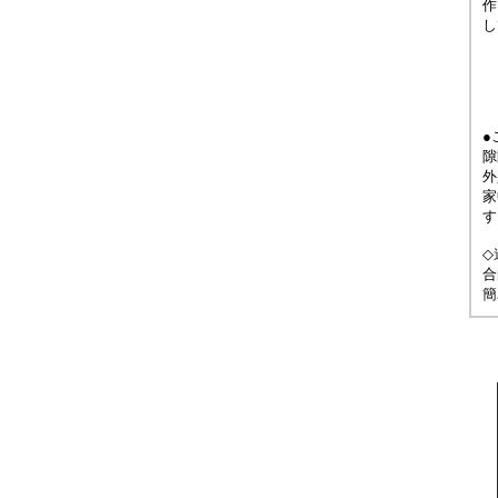
作
し
●
隙
外
家
す
◇
合
簡