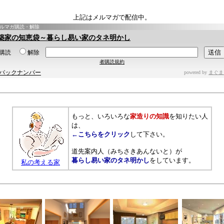
上記はメルマガで配信中。
ルマガ購読・解除
築家の知恵袋～暮らし易い家のタネ明かし
購読
解除
者購読規約
バックナンバー
powered by
まぐま
もっと、いろいろな
家造りの知識
を知りたい人
は、
←こちらをクリック
して下さい。
道先案内人（みちさきあんないと）が
暮らし易い家のタネ明かし
をしています。
私の考える家