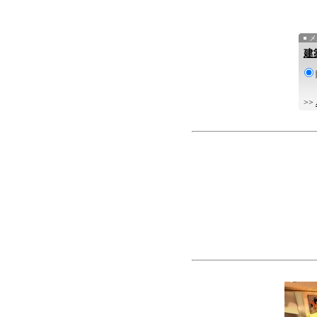
メ
建
>>