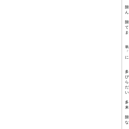
隙
ん
隙
て
ま
単
「
に
多
ぴ
ら
だ
い
多
来
隙
な