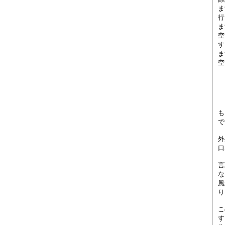
ま
行
ま
空
す
ま
空
も
で
外
口
言
な
風
り
こ
す