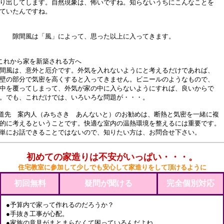
り出してします。自然現象は、怖いですね。知らないうちにこんなことを
ていたんですね。
隙間風は「風」によって、思った以上に入ってきます。
これから家を新築される方へ
間風は、意外と厄介です。外気を入れないようにと考えるだけであれば、
壁の部分で気密を高くすると入ってきません。ビニールのようなもので、
中を覆ってしまって、外気が家の中に入らないようにすれば、良いからで
。でも、これだけでは、いろいろな問題が・・・。
道先 案内人（みちさき あんないと）のお勧めは、断熱と気密を一緒に複
的に考えるということです。快適な室内の温熱環境を整えるには重要です。
単にお話できることではないので、知りたい方は、お問合せ下さい。
初めての家造りは不安がいっぱい・・・。
住宅教室に参加して少しでも安心して家造りをして頂けるように
初回無料
疑問が聞ける
完全個別対応
●予算内で家って作れるのだろうか？
●手抜き工事が心配。
●家族の意見がまとまらなくて困っているんだよね。