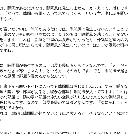
は、隙間があるだけでは、隙間風は発生しません。え～えって、感じです
。「だって、隙間から風が入って来てるじゃん」という方、少し話を聞い
下さい。
が言いたいのは、隙間があるだけでは、隙間風は発生しないということで
。風のない春の終わりや秋のはじまりの頃は、隙間風を感じることがない
思います。これは、部屋と部屋の温度差がなかったり、外気温と室内の気
がほぼ同じ頃だからです。隙間風が発生しないのは、ぽかぽか陽気の頃の
ですね。
に、隙間風が発生するのは、部屋を暖めるからダメなんです。「え、だっ
暖めなきゃ寒いじゃん！」という方、その通りです。でも、隙間風が起き
いる原因は部屋を暖めるからなんです。
い廊下から寒いトイレに入っても隙間風は感じませんよね。でも、暖かな
屋の隣に寒い部屋があると、暖かな部屋に隙間風が入って来ます。これは、
かな部屋に、隣の寒い部屋の冷たい空気が入り込んで来るので隙間風とし
感じるんです。なので、部屋を暖めてはダメなんです。「なにそれ！」っ
感じですかね。
れは、単純に隙間風が起きないようにと考えると、そうなるというお話で
。
間風が、発生するのは暖かな部屋の空気が上に上に行きたがるので起こり