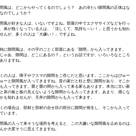
間風は、どこからやってくるのでしょう？ あの冷たい隙間風の正体はな
なのでしょうか？
間風が好きな人は、いないですよね。部屋の中でエクササイズなどを行っ
、体が熱くなっている人は、「涼しくて、気持ち～い！」と思うかも知れ
せんが、多くの人は「大嫌い！」ですよね。
純に隙間風は、その字のごとく部屋にある「隙間」から入ってきます。
じゃあ、隙間は、どこにあるの？」というお話ですが、いろいろなところ
ありますね。
くの人は、障子やフスマの隙間をご存じだと思います。ここからはぴゅー
ゅーと隙間風が入ってきますね。昔の家だと柱と壁に隙間があり、そこか
も入ってきます。畳と畳の間から入って来る家もあります。本当に古い家
と床の板と板の見えないような隙間からも入ってきます。あまり、感じな
かも知れませんが、天井の隙間からも入って来ます。
くの場合は、部材と部材の合せ目の部分に隙間が発生し、そこから入って
ています。
間風の入って来そうな場所を考えると、この大嫌いな隙間風を止めるのは、
んか大変そうに思えてきますね。