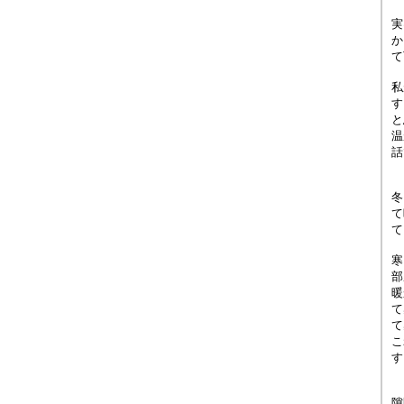
実
か
て
私
す
と
温
話
冬
て
て
寒
部
暖
て
て
こ
す
隙