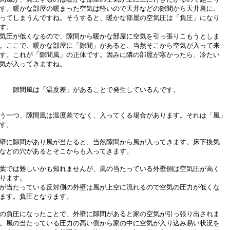
す。暖かな部屋の暖まった空気は軽いので天井などの隙間から天井裏に、
ってしまうんですね。そうすると、暖かな部屋の空気圧は「負圧」になり
す。
気圧が低くなるので、隙間から暖かな部屋に空気を引っ張りこもうとしま
。ここで、暖かな部屋に「隙間」があると、当然そこから空気が入って来
す。これが「隙間風」の正体です。因みに隣の部屋が寒かったら、冷たい
気が入ってきますね。
隙間風は「温度差」があることで発生しているんです。
う一つ、隙間風は温度差でなく、入ってくる場合があります。それは「風」
す。
壁に隙間があり風が当たると、当然隙間から風が入ってきます。床下換気
などの穴があるとそこからも入ってきます。
葉では難しいかも知れませんが、風の当たっている外壁側は空気圧が高く
ります。
が当たっている反対側の外壁は風が上空に流れるので空気の圧力が低くな
ます。負圧となります。
の負圧になったことで、外壁に隙間があると家の空気が引っ張り出されま
。風の当たっている圧力の高い側から家の中に空気が入り込み易い状況を