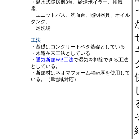
・温水式暖房機3台、給湯ボイラー、換気
扇、
ユニットバス、洗面台、照明器具、オイル
タンク、
足洗場
工法
・基礎はコンクリートベタ基礎としている
・木造在来工法としている
・
通気断熱WB工法
で湿気を排除できる工法
としている。
・断熱材はネオマフォーム40㎜厚を使用して
いる。（Ⅲ地域対応）