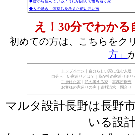
◆昔から住んでいるように馴染んで落ち着く家
◆人の動き、気持ちを考えた使い易い家
え！30分でわか
初めての方は、こちらをク
方」
トップページ
｜
自分らしい家に住む人達
自分らしい家造りとは？
｜
我が社の家造りポリ
手掛けた家
｜
私の考える家
｜
事務所概要
お客様の家造りの声
｜
資料請求・問合せ
マルタ設計長野は長野
いる設