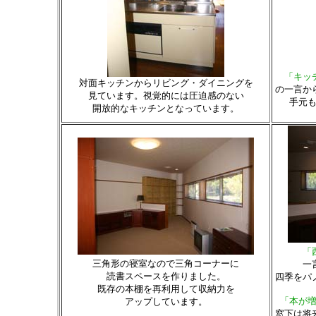
「キッ
対面キッチンからリビング・ダイニングを
の一言か
見ています。視覚的には圧迫感のない
手元
開放的なキッチンとなっています。
「
三角形の寝室なので三角コーナーに
一
読書スペースを作りました。
四季をパ
既存の本棚を再利用して収納力を
「本が
アップしています。
窓下は将