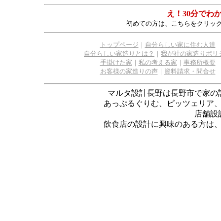
え！30分でわ
初めての方は、こちらをクリッ
トップページ
｜
自分らしい家に住む人達
自分らしい家造りとは？
｜
我が社の家造りポリ
手掛けた家
｜
私の考える家
｜
事務所概要
お客様の家造りの声
｜
資料請求・問合せ
マルタ設計長野は長野市で家の
あっぷるぐりむ、ピッツェリア
店舗設
飲食店の設計に興味のある方は