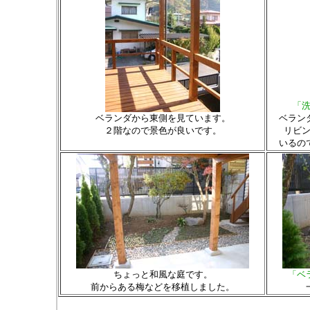
「
ベランダから東側を見ています。
ベラン
２階なので景色が良いです。
リビ
いるの
ちょっと和風な庭です。
「ベ
前からある梅などを移植しました。