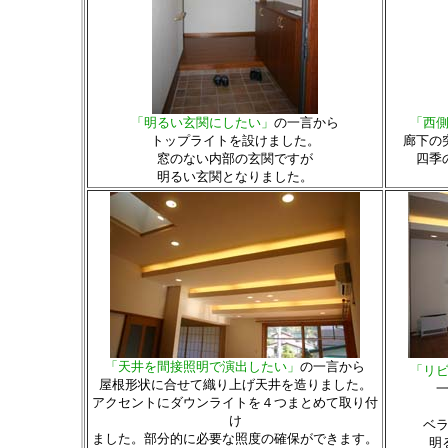
「明るい玄関にしたい」
の一言から
「西
トップライトを設けました。
廊下の
窓のない内部の玄関ですが
四季
明るい玄関となりました。
「天井を間接照明で演出したい」
の一言から
「リ
屋根形状に合せて織り上げ天井を造りました。
アクセントにダウンライトを４つまとめて取り付
け
ベ
ました。部分的に必要な照度の確保ができます。
明