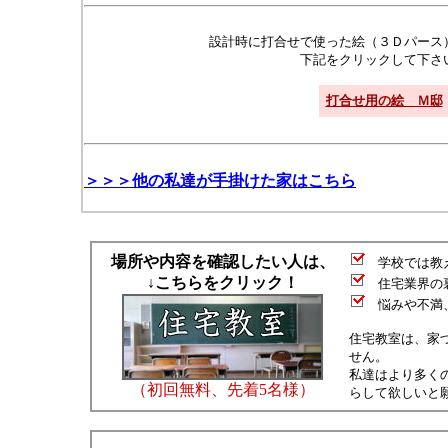
設計時に打合せで使った絵（３Ｄパース
下記をクリックして下さ
打合せ用の絵 Ｍ邸
＞＞＞他の私達が手掛けた家はこちら
場所や内容を確認したい人は、
学校では教え
↓こちらをクリック！
住宅業界の裏
悩みや不満、
住宅教室は、家
せん。
私達はより多く
（初回無料、先着5名様）
らして欲しいと