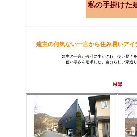
私の手掛けた
建主の何気ない一言から住み易いアイ
建主の一言が設計に生かされ、使い易さ
使い易さを追求した、自分らしい家造
Ｍ邸