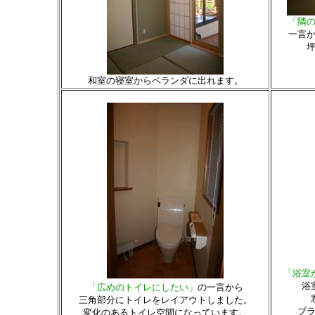
「隣
一言
和室の寝室からベランダに出れます。
「浴室
浴
「広めのトイレにしたい」
の一言から
三角部分にトイレをレイアウトしました。
ブ
変化のあるトイレ空間になっています。