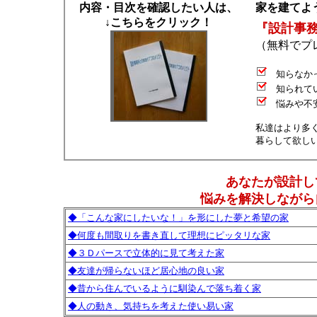
内容・目次を確認したい人は、
家を建てよ
↓こちらをクリック！
『設計事
（無料でプ
知らなかっ
知られてい
悩みや不安
私達はより多
暮らして欲し
あなたが設計し
悩みを解決しながら
◆「こんな家にしたいな！」を形にした夢と希望の家
◆何度も間取りを書き直して理想にピッタリな家
◆３Ｄパースで立体的に見て考えた家
◆友達が帰らないほど居心地の良い家
◆昔から住んでいるように馴染んで落ち着く家
◆人の動き、気持ちを考えた使い易い家