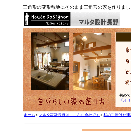
三角形の変形敷地にそのまま三角形の家を作りまし
初めて
「オリ
ホーム
＞
マルタ設計長野は、こんな会社です
＞
私の手掛けた建