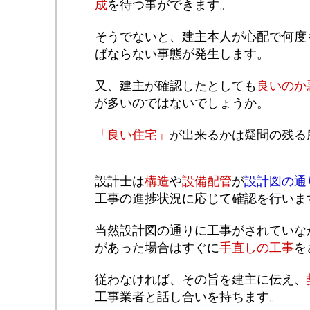
成
を待つ事ができます。
そうでないと、建主本人が心配で何度
ばならない事態が発生します。
又、建主が確認したとしても
良いのか
が多いのではないでしょうか。
「良い住宅」
が出来るかは疑問の残る
設計士は
構造
や
設備配管
が
設計図の通
工事の進捗状況に応じて確認を行いま
当然設計図の通りに工事がされていな
があった場合はすぐに
手直しの工事
を
従わなければ、その旨を建主に伝え、
工事業者と話し合いを持ちます。