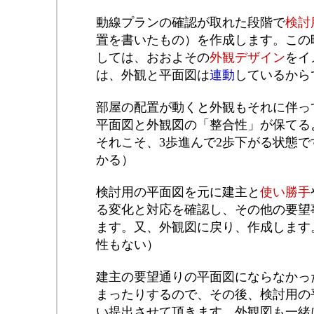
動線プランの確認が取れた段階で
検討
置を書いたもの）を作成します。この
しては、おおよその
外観デザイン
をイ
は、外観と平面図は
連動
しているから
部屋の配置が動くと外観もそれに伴っ
平面図と外観図の「整合性」が保てる
それこそ、3歩進んで2歩下がる状態
かる）
検討用の平面図を元に建主と
使い勝手
る変化と対応を確認し、その他の要望
ます。又、
外観図
に戻り、作成します
性もない）
建主の要望通りの平面図にならなかっ
まったりするので、その後、検討用の
い提出させて頂きます。外観図も一緒