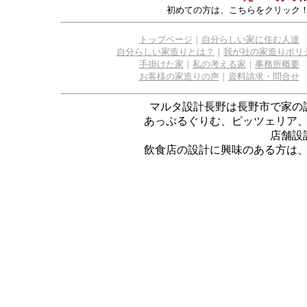
初めての方は、こちらをクリック
トップページ
｜
自分らしい家に住む人達
自分らしい家造りとは？
｜
我が社の家造りポリ
手掛けた家
｜
私の考える家
｜
事務所概要
お客様の家造りの声
｜
資料請求・問合せ
マルタ設計長野は長野市で家の
あっぷるぐりむ、ピッツェリア
店舗設
飲食店の設計に興味のある方は