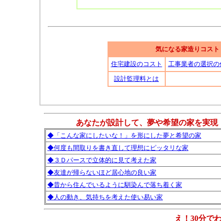
気になる家造りコスト
住宅建設のコスト
工事業者の選択の
設計監理料とは
あなたが設計して、夢や希望の家を実現
◆「こんな家にしたいな！」を形にした夢と希望の家
◆何度も間取りを書き直して理想にピッタリな家
◆３Ｄパースで立体的に見て考えた家
◆友達が帰らないほど居心地の良い家
◆昔から住んでいるように馴染んで落ち着く家
◆人の動き、気持ちを考えた使い易い家
え！30分で