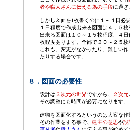
者や職人さんに伝える為の手段
に過ぎ
しかし図面を1枚書くのに１～４日必
１日程度で作成出来る図面は４，５枚
出来る図面は１０～１５枚程度、４日
枚程度あります。全部で２０～２５枚
これも、変更がなかったり、難しい作
たりする場合です。
８．図面の必要性
設計は
３次元の世界
ですから、
２次元
その調整にも時間が必要になります。
建物を図面化するというのは大変な作
その作業をする事で、
建主の意思
や
設
事業者
や
職人さん
に伝える事が始めて