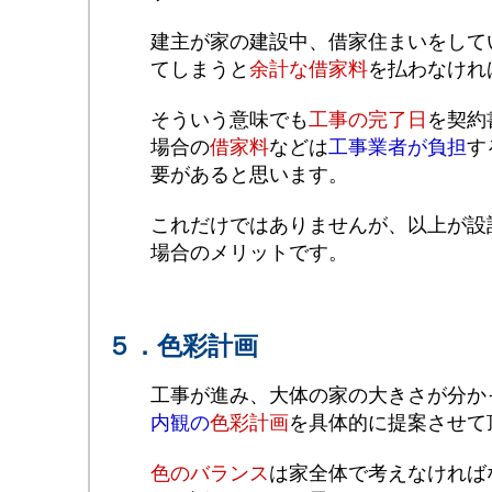
建主が家の建設中、借家住まいをして
てしまうと
余計な借家料
を払わなけれ
そういう意味でも
工事の完了日
を契約
場合の
借家料
などは
工事業者が負担
す
要があると思います。
これだけではありませんが、以上が設
場合のメリットです。
５．色彩計画
工事が進み、大体の家の大きさが分か
内観の
色彩計画
を具体的に提案させて
色のバランス
は家全体で考えなければ