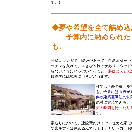
す。）
◆夢や希望を全て詰め込
予算内に納められた
も、
外壁はレンガで、暖炉があって、自然素材をい
ッチンを入れて、大きな吹抜けがあり、ウッド
らないようにいっぱい作ってと、
夢はどんどん
最終的には現実に引き戻されます。
誰でも「夢の家」を
も、
予算には限界
が
件や建築基準法の制
絶対に実現できると
実の狭間を行ったり
す
。
家造りにおいて、建設費だけでは、住める家に
て家を買えば住めるんでしょ！」という方、お