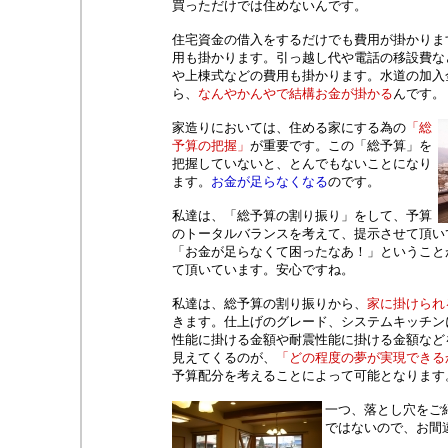
買っただけでは住めないんです。
住宅資金の借入をするだけでも費用が掛かりま
用も掛かります。引っ越し代や電話の移設費な
や上棟式などの費用も掛かります。水道の加入
ら、
なんやかんやで結構お金が掛かる
んです。
家造りにおいては、住める家にする為の
「総
予算の把握」
が重要です。この「総予算」を
把握していないと、とんでもないことになり
ます。
お金が足らなくなる
のです。
私達は、「総予算の割り振り」をして、予算
のトータルバランスを考えて、提示させて頂い
「お金が足らなくて困ったなあ！」ということ
て頂いています。安心ですね。
私達は、総予算の割り振りから、
家に掛けられ
きます。仕上げのグレード、システムキッチン
性能に掛ける金額や耐震性能に掛ける金額など
見えてくるのが、
「どの程度の夢が実現できる
予算配分を考えることによって可能となります
一つ、落とし穴をご
ではないので、お間