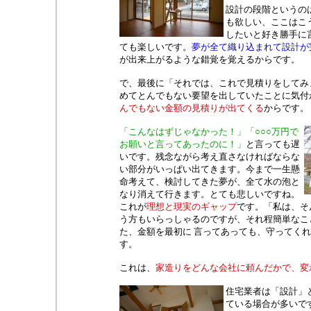
設計の段階というの
も欲しい、ここはこ
したいと好き勝手に
ても楽しいです。
夢が全て織り込まれて設計が
が出来上がるような錯覚を覚えるからです。
で、最後に「それでは、これで見積りをしてみ
めてとんでもない要望を出していたことに気付
んでもない金額の見積りが出てくる
からです。
「こんなはずじゃなかった！」「○○○万円で
お願いと言ってあったのに！」
と言っても遅
いです。残念ながら考え直さなければならな
い部分がいっぱい出てきます。今まで一生懸
命考えて、検討してきた夢が、全て水の泡と
なり消えて行きます。とても悲しいですね。
これが
理想と現実のギャップ
です。「私は、そ
う方もいらっしゃるのですが、それ程簡単なこ
た、金額を最初に 言ってあっても、守ってく
す。
これは、
家造りをどんな会社に頼んだかで、変
住宅業者は「設計」
ている場合が多いで