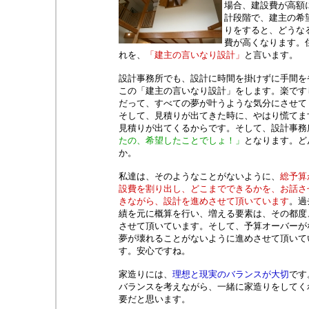
場合、建設費が高額
計段階で、建主の希
りをすると、どうな
費が高くなります。
れを、
「建主の言いなり設計」
と言います。
設計事務所でも、設計に時間を掛けずに手間を
この「建主の言いなり設計」をします。楽です
だって、すべての夢が叶うような気分にさせて
そして、見積りが出てきた時に、やはり慌てま
見積りが出てくるからです。そして、設計事務
たの、希望したことでしょ！」
となります。ど
か。
私達は、そのようなことがないように、
総予算
設費を割り出し、どこまでできるかを、お話さ
きながら、設計を進めさせて頂いています
。過
績を元に概算を行い、増える要素は、その都度
させて頂いています。そして、予算オーバーが
夢が壊れることがないように進めさせて頂いて
す。安心ですね。
家造りには、
理想と現実のバランスが大切
です
バランスを考えながら、一緒に家造りをしてく
要だと思います。