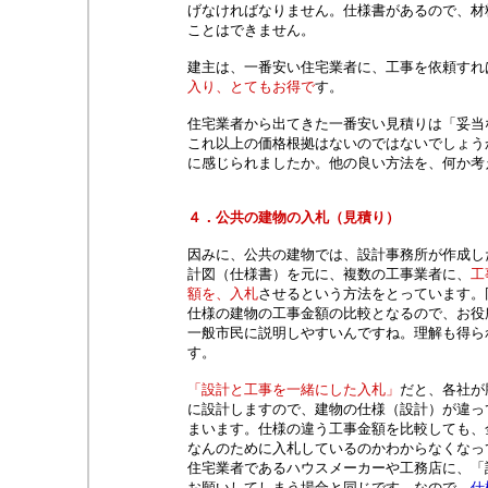
げなければなりません。仕様書があるので、材
ことはできません。
建主は、一番安い住宅業者に、工事を依頼すれ
入り、とてもお得で
す。
住宅業者から出てきた一番安い見積りは「妥当
これ以上の価格根拠はないのではないでしょう
に感じられましたか。他の良い方法を、何か考
４．公共の建物の入札（見積り）
因みに、公共の建物では、設計事務所が作成し
計図（仕様書）を元に、複数の工事業者に、
工
額を、入札
させるという方法をとっています。
仕様の建物の工事金額の比較となるので、お役
一般市民に説明しやすいんですね。理解も得ら
す。
「設計と工事を一緒にした入札」
だと、各社が
に設計しますので、建物の仕様（設計）が違っ
まいます。仕様の違う工事金額を比較しても、
なんのために入札しているのかわからなくなっ
住宅業者であるハウスメーカーや工務店に、「
お願いしてしまう場合と同じです。なので、
仕