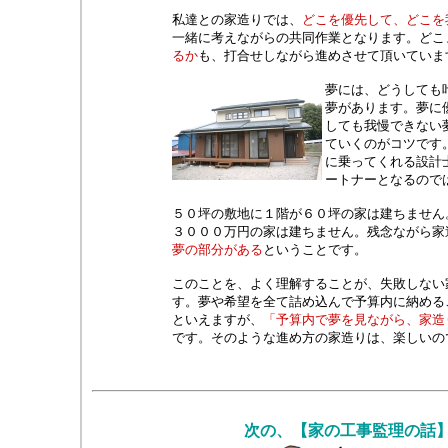
私達との家造りでは、
どこを優先して、どこを
一緒に考えながらの共同作業となります。どこ
るか
も、打合せしながら進めさせて頂いていま
夢には、どうしても
夢があります。夢に
しても我慢できない
ていくのがコツです
に乗ってくれる設計
ートナーとなるので
５０坪の敷地に１階が６０坪の家は建ちません
３０００万円の家は建ちません。残念ながら家
夢の部分がある
ということです。
このことを、よく理解することが、失敗しない
す。夢や希望を全て詰め込んで予算内に納める
といえますが、
「予算内で夢を見ながら、家造
です。そのような進め方の家造りは、楽しいの
次の、【家の工事監理の話