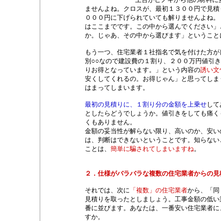
ませんよね。クロスが、最初１３００円で見積
０００円に下げられていても解りませんよね。
はここまでです。この中から選んでください」
か。じゃあ、その中から選びます」ということ
もう一つ、住宅業者１社指名で気を付けた方が
別○○なので建設費の１割り、２００万円値引
りお得となっています。」という内容の
誘い文
安くしてくれるの。お得じゃん」と思ってしま
はまってしまいます。
最初の見積りに、１割り分の金額を上乗せ
して
としたらどうでしょうか。値引きをしても痛く
くもありません。
金額の妥当性が解らない限り、高いのか、安い
は、判断はできないということです。知らない
ことは、
簡単に騙されてしまいますね
。
２．仕様がバラバラな複数の住宅業者からの見
それでは、次に
「複数」の住宅業者
から、「同
見積りを取ったとしましょう。工事金額の低い
番に並びます。あなたは、一番安い住宅業者に
すか。