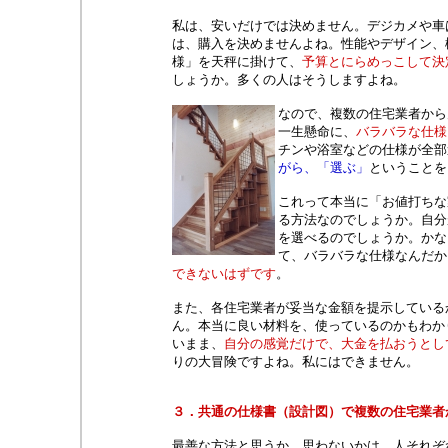
私は、安いだけでは決めません。デジカメや車
は、購入を決めませんよね。性能やデザイン、
様」を天秤に掛けて、
予算とにらめっこして決
しょうか。多くの人はそうしますよね。
なので、複数の住宅業者から
一生懸命に、
バラバラな仕様
チンや浴室などの仕様が全部
がら、「選ぶ」
ということを
これって本当に「お値打ちな
る方法なのでしょうか。自分
を選べるのでしょうか。かな
て、バラバラな仕様なんだか
できないはずです
。
また、各住宅業者が妥当な金額を提示している
ん。本当に良い材料を、使っているのかもわか
いまま、
自分の感覚だけで、大金を払おうとし
りの大冒険ですよね。私にはできません。
３．共通の仕様書（設計図）で複数の住宅業者
最善な方法と思うか、思わないかは、人それぞ