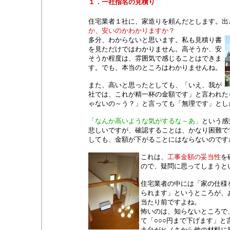
１．一社指名の見積り
住宅業者１社に、家造りを頼んだとします。出
か、安いのかわかりますか？
多分、わからないと思います。私も見積り書
を見ただけではわかりません。高そうか、安
そうか程度は、雰囲気で感じることはできま
す。でも、本当のところはわかりませんね。
また、高いと思ったとしても、「いえ、我が
社では、これが精一杯の金額です」と言われた
ゃないの～う？」と言っても「無理です」とし
「なんか高いような気がするな～あ」
という感
悲しいですが、確認することは、かなり困難で
しても、金額が下がることにはならないのです
これは、
工事金額の妥当性
を
ので、疑問に思ってしまうと
住宅業者の中には「家の仕様
られます」というところが、
当たり前ですよね。
怖いのは、知らないところで
て「○○○円まで下げます」と
土台がヒノキから他の材料に