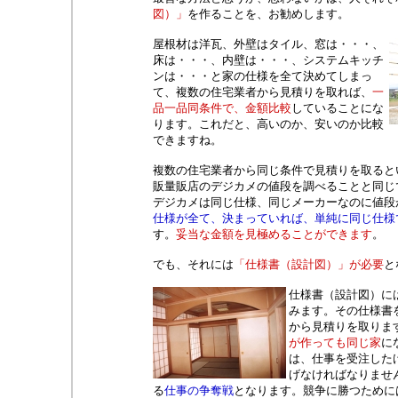
図）」
を作ることを、お勧めします。
屋根材は洋瓦、外壁はタイル、窓は・・・、
床は・・・、内壁は・・・、システムキッチ
ンは・・・と家の仕様を全て決めてしまっ
て、複数の住宅業者から見積りを取れば、
一
品一品同条件で、金額比較
していることにな
ります。これだと、高いのか、安いのか比較
できますね。
複数の住宅業者から同じ条件で見積りを取ると
販量販店のデジカメの値段を調べることと同じ
デジカメは同じ仕様、同じメーカーなのに値段
仕様が全て、決まっていれば、単純に同じ仕様
す。
妥当な金額を見極めることができます
。
でも、それには
「仕様書（設計図）」が必要
と
仕様書（設計図）に
みます。その仕様書
から見積りを取りま
が作っても同じ家
に
は、仕事を受注した
げなければなりませ
る
仕事の争奪戦
となります。競争に勝つために