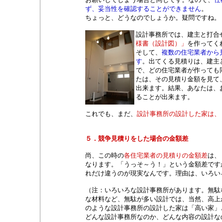
ず、妥当性を確認することができません
。
ちょっと、どうなのでしょうか。疑問ですね。
設計事務所では、建主と打合
様書（設計図）」
を作ってく
そして、
複数の住宅業者から
す
。出てくる見積りは、建主
で、どの住宅業者が作っても
たは、その見積り金額を見て
出来ます。結果、あなたは、
ることが出来ます。
これでも、まだ、
設計事務所の設計した家は、
５．競争見積りをした場合の金額差
尚、この時の
各住宅業者の見積りの金額差
は、
なります。「うっそ～う！」という金額差です
れだけ違うのが現実なんです。理由は、いろい
（注：いろいろな設計事務所があります。無駄
な材料など、無駄が多い設計では、当然、高上
のような設計事務所の設計した家は「高い家」
どんな設計事務所なのか、どんな内容の設計な