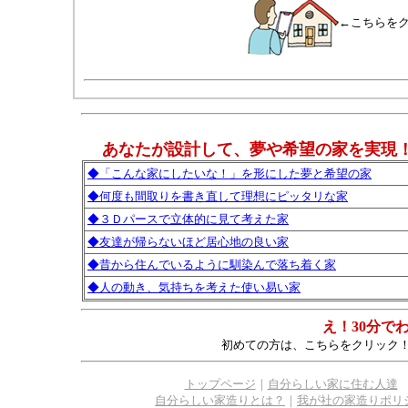
←こちらを
あなたが設計して、夢や希望の家を実現
◆「こんな家にしたいな！」を形にした夢と希望の家
◆何度も間取りを書き直して理想にピッタリな家
◆３Ｄパースで立体的に見て考えた家
◆友達が帰らないほど居心地の良い家
◆昔から住んでいるように馴染んで落ち着く家
◆人の動き、気持ちを考えた使い易い家
え！30分で
初めての方は、こちらをクリック
トップページ
｜
自分らしい家に住む人達
自分らしい家造りとは？
｜
我が社の家造りポリ