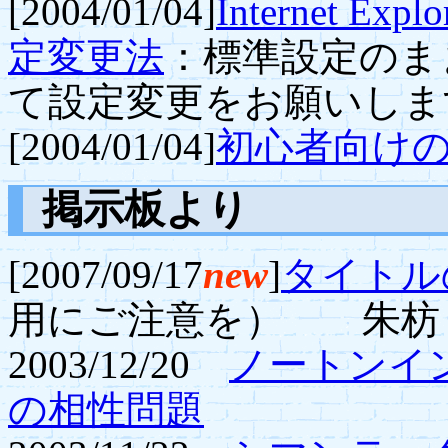
[2004/01/04]
Internet Ex
定変更法
：標準設定のま
て設定変更をお願いしま
[2004/01/04]
初心者向けの
掲示板より
[2007/09/17
new
]
タイトル
用にご注意を） 朱枋
2003/12/20
ノートンイ
の相性問題