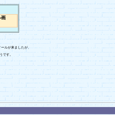
ル画
tのメールが来ましたが、

うです。


