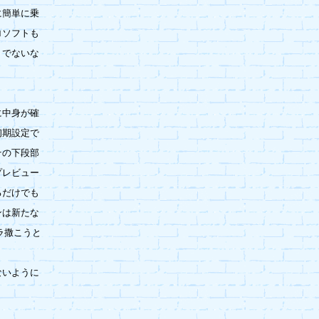
簡単に乗

ソフトも

でないな

中身が確

期設定で

の下段部

レビュー

だけでも

は新たな

撒こうと

いように


