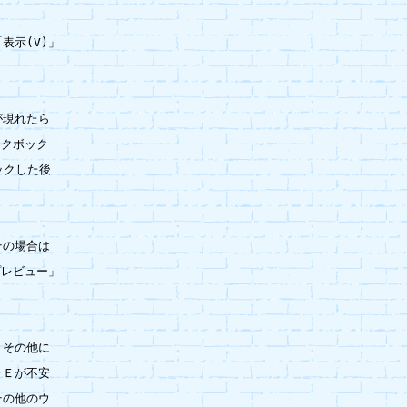
示(V)」

現れたら

クボック

クした後

の場合は

レビュー」

その他に

Ｅが不安

の他のウ
