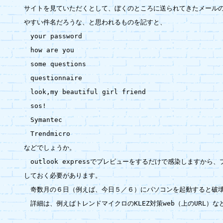
サイトを見ていただくとして、ぼくのところに送られてきたメールの
やすい件名だろうな、と思われるものを記すと、

　your password

　how are you

　some questions

　questionnaire

　look,my beautiful girl friend

　sos!

　Symantec

　Trendmicro

などでしょうか。

　outlook expressでプレビューをするだけで感染しますから、
しておく必要があります。

　奇数月の６日（例えば、今日５／６）にパソコンを起動すると破壊
　詳細は、例えばトレンドマイクロのKLEZ対策web（上のURL）な