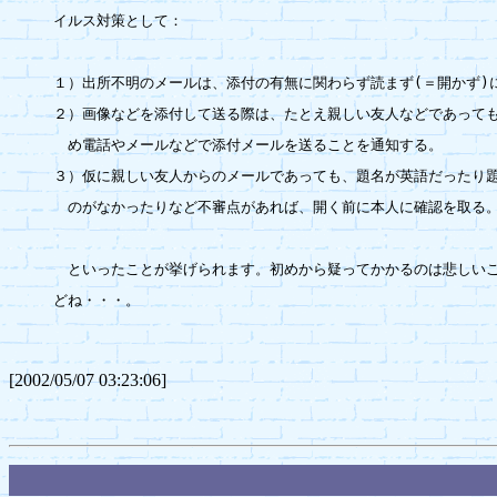
イルス対策として：

１）出所不明のメールは、添付の有無に関わらず読まず(＝開かず)に
２）画像などを添付して送る際は、たとえ親しい友人などであっても
　め電話やメールなどで添付メールを送ることを通知する。

３）仮に親しい友人からのメールであっても、題名が英語だったり題
　のがなかったりなど不審点があれば、開く前に本人に確認を取る。
　といったことが挙げられます。初めから疑ってかかるのは悲しいこ
どね・・・。

[2002/05/07 03:23:06]