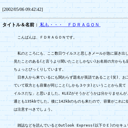
[2002/05/06 09:42:42]
タイトル＆名前：
私も・・・ ＦＤＲＡＧＯＮ
　こんばんは、ＦＤＲＡＧＯＮです。

　私のところにも、ここ数日ウイルスと思しきメールが急に届き出し
見たことのある(と言うより聞いたことしかない)お名前の方からも届
ちょっとびっくりしています。

　日本人から来ているにも関わらず題名が英語であること(笑)、お二
ていて双方とも容量が同じこと(しかも３ケタ)ということから見て「
イルスだな」と思いました。KLEZがそうかどうかは分かりませんが
通とも135kbでした。後に142kbのものも来たので、容量がこれに
は注意すべきでしょう。

　雑誌などを読んでいるとOutlook Express(以下ＯＥ)のセキュ