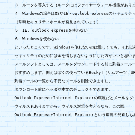
３　ルータを導入する（ルータにはファイヤーウォール機能がありま
４　Windowsの場合はOSやIE・outlook expressのセキュリ
（常時セキュリティホールが発見されています）

５　IE, outlook expressを使わない

６　Windowsを使わない

といったところです。Windowsを使わないのは難しくても、それ以
セキュリティのためには金を惜しまないようにした方がいいと思いま
メールソフトとしては、メールをダウンロードする前に到着メール一
おすすめします。例えばぼくの使っているBecky!（リムアーツ；UR
到着メールの一覧から不要なメールを削除できますし、

ダウンロード前にヘッダや本文のチェックもできます。

Outlook Express+Internet Explorerの環境だとメ
ウィルスもありますから、ウィルス対策を考えるなら、この際、

Outlook Express+Internet Explorerという環境の見