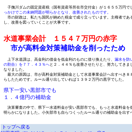
子撫川ダムの固定資産税（国有資産等所在市交付金）が１６５５万円で
っかけでこの未納問題が明らかとなり、改善されたものです。
市の財政は、私たち国民が納めた税金で成り立っています。主権者であ
し、改善を図っていくことが大事です。
水道事業会計 １５４７万円の赤字
市が高料金対策補助金を削ったため
上下水道課は、高金利の借金を低金利のものに借り換えたり、
漏水を防
の割合）を７７．４３％へ
と２．４４％も改善させたりと、努力してきま
なりました。
最大の原因は、市が高料金対策補助金として水道事業会計へ出すべき８
らしたためです。ルール通り出していれば１３９２万円の黒字でした。
県下一安い黒部市でも
１．４億円の補助金
決算審査の中で、県下一水道料金が安い黒部市でも、もっと水道料金を
明らかになりました。小矢部市も自らつくったルール通りの補助金を出す
トップへ戻る