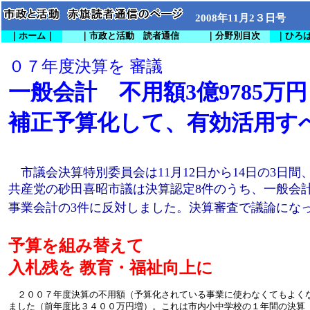
2008年11月2３日号
｜ホーム｜
｜市政と活動 読者通信
｜分野別目次
｜ひろ
０７年度決算を 審議
一般会計 不用額3億9785万円
補正予算化して、有効活用す
市議会決算特別委員会は11月12日から14日の3日間
共産党の砂田喜昭市議は決算認定8件のうち、一般会
事業会計の3件に反対しました。決算審査で議論にな
予算を組み替えて
入札残を 教育・福祉向上に
２００７年度決算の不用額（予算化されている事業に使わなくてもよく
ました（前年度比３４００万円増）。これは市内小中学校の１年間の決算