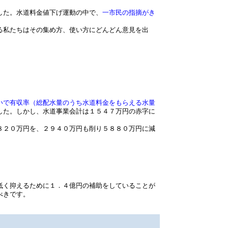
した。水道料金値下げ運動の中で、
一市民の指摘がき
る私たちはその集め方、使い方にどんどん意見を出
いで有収率（総配水量のうち水道料金をもらえる水量
した。しかし、水道事業会計は１５４７万円の赤字に
８２０万円を、２９４０万円も削り５８８０万円に減
低く抑えるために１．４億円の補助をしていることが
べきです。