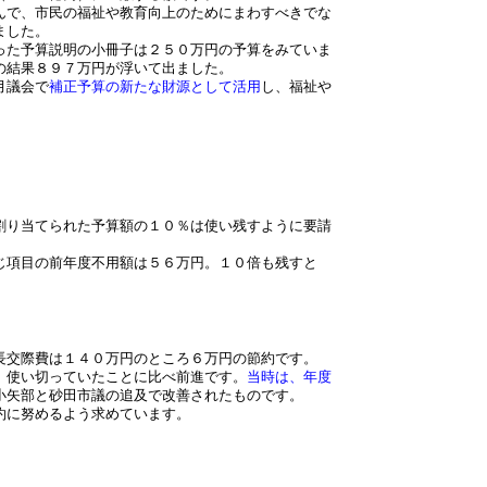
んで、市民の福祉や教育向上のためにまわすべきでな
ました。
った予算説明の小冊子は２５０万円の予算をみていま
の結果８９７万円が浮いて出ました。
月議会で
補正予算の新たな財源として活用
し、福祉や
割り当てられた予算額の１０％は使い残すように要請
じ項目の前年度不用額は５６万円。１０倍も残すと
長交際費は１４０万円のところ６万円の節約です。
）使い切っていたことに比べ前進です。
当時は、年度
小矢部と砂田市議の追及で改善されたものです。
約に努めるよう求めています。