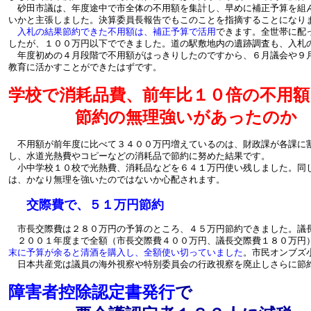
砂田市議は、年度途中で市全体の不用額を集計し、早めに補正予算を組
いかと主張しました。決算委員長報告でもこのことを指摘することになり
入札の結果節約できた不用額は、補正予算で活用
できます。全世帯に配
したが、１００万円以下でできました。道の駅敷地内の遺跡調査も、入札
年度初めの４月段階で不用額がはっきりしたのですから、６月議会や９
教育に活かすことができたはずです。
学校で消耗品費、前年比１０倍の不用額
節約の無理強いがあったのか
不用額が前年度に比べて３４００万円増えているのは、財政課が各課に
し、水道光熱費やコピーなどの消耗品で節約に努めた結果です。
小中学校１０校で光熱費、消耗品などを６４１万円使い残しました。同
は、かなり無理を強いたのではないか心配されます。
交際費で、５１万円節約
市長交際費は２８０万円の予算のところ、４５万円節約できました。議
２００１年度まで全額（市長交際費４００万円、議長交際費１８０万円
末に予算が余ると清酒を購入し、全額使い切っていました
。市民オンブズ
日本共産党は議員の海外視察や特別委員会の行政視察を廃止しさらに節
障害者控除認定書発行
で