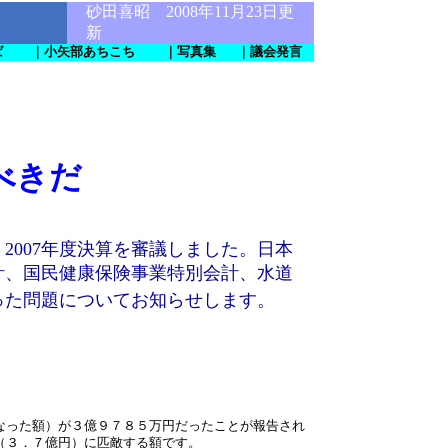
砂田喜昭 2008年11月23日更
新
ば
｜小矢部あちこち
｜写真集
｜議会発言
べきだ
、2007年度決算を審議しました。日本
計、国民健康保険事業特別会計、水道
った問題についてお知らせします。
なった額）が３億９７８５万円だったことが報告され
（３．７億円）に匹敵する額です。