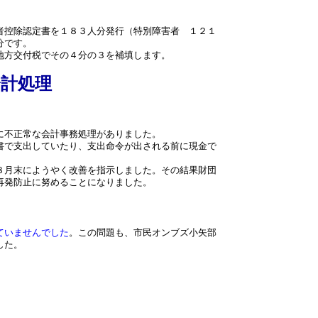
者控除認定書を１８３人分発行（特別障害者 １２１
分です。
地方交付税でその４分の３を補填します。
会計処理
に不正常な会計事務処理がありました。
書で支出していたり、支出命令が出される前に現金で
８月末にようやく改善を指示しました。その結果財団
再発防止に努めることになりました。
ていませんでした
。この問題も、市民オンブズ小矢部
した。