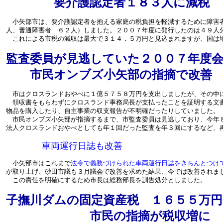
要介護認定者１８３人に減税
小矢部市は、要介護認定者を抱える家庭の税負担を軽減するために障害
人、普通障害者 ６２人）しました。２００７年度に発行したのは４９人
これによる市税の減収は最大で３１４．５万円と見込まれますが、国は
監査委員が見逃していた２００７年度
市民オンブズ小矢部の指摘で改善
市はクロスランドおやべに１億５７５８万円を支出しましたが、その中
領収書をもらわずにクロスランド事務局長が支払ったことを証明する文
物品を購入したり、自主事業の収支報告が不明確だったりしていました。
市民オンブズ小矢部が指摘するまで、市監査委員は見逃しており、今年
法人クロスランドおやべとしても年１回だった監査を年３回にするなど、
車両運行日誌も改善
小矢部市はこれまで
法令で義務づけられた車両運行日誌をきちんとつけ
が取り上げ、砂田市議も３月議会で改善を求めた結果、今では改善されま
この責任を明確にするため市長は総務部長を訓告処分としました。
子撫川ダムの固定資産税 １６５５万円
市民の指摘が税収増に