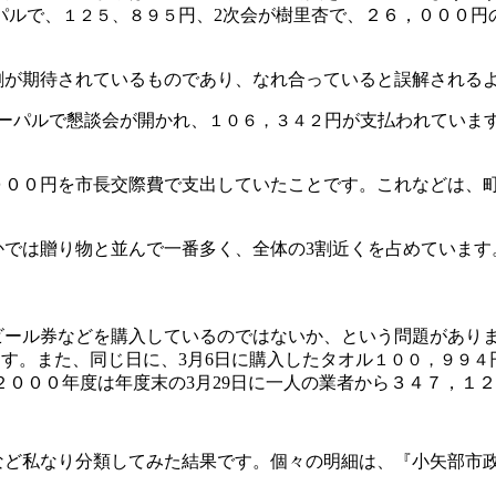
パルで、
円、
2
次会が樹里杏で、２６，０００円
１２５、８９５
割が期待されているものであり、なれ合っていると誤解される
ーパルで懇談会が開かれ、
円が支払われていま
１０６，３４２
０００円を市長交際費で支出していたことです。これなどは、
かでは贈り物と並んで一番多く、全体の
3
割近くを占めています
ビール券などを購入しているのではないか、という問題があり
ます。また、同じ日に、
3
月
6
日に購入したタオル
１００，９９４
２０００年度は年度末の
3
月
29
日に一人の業者から３４７，１２
など私なり分類してみた結果です。個々の明細は、『小矢部市