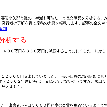
田喜昭小矢部市議の「半減も可能だ！市長交際費を分析する」
。発行者の了解を得て原稿の大要を転載します。記事の全文や
追加
分析する
、４００万円を３６０万円に減額することにしました。しかし
て１２０００円支出していました。市長が自身の思想信条にも
度（２００２年度
)
からは、支払っていないそうですが、私は３
と答えました。
した。出席者からは５０００円程度の会費を集めているようで