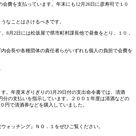
の会費を支払っています。年末にも
12
月
26
日に彦寿司で
１０
ようなことはさけるべきです。
す。
8
月
2
日には松坂屋で県市町村課長他で昼食をとり、
１０，
町内会長や各種団体の責任者らがいずれも個人の負担で会費を
。
ます。年度末ぎりぎりの
3
月
29
日付の支出命令書では、清酒
円分の支払いを指示しています。２００１年度は清酒などの
０円で清酒券などを購入していました。
政ウォッチング』ＮＯ．１をぜひご覧ください。