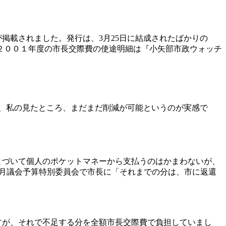
が掲載されました。発行は、
3
月
25
日に結成されたばかりの
２００１年度の市長交際費の使途明細は『小矢部市政ウォッチ
、私の見たところ、まだまだ削減が可能というのが実感で
とづいて個人のポケットマネーから支払うのはかまわないが、
月議会予算特別委員会で市長に「それまでの分は、市に返還
すが、それで不足する分を全額市長交際費で負担していまし