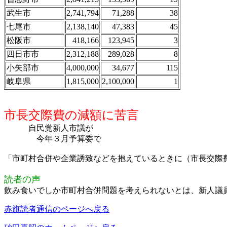
武生市
2,741,794
71,288
38
七尾市
2,138,140
47,383
45
松阪市
418,166
123,945
3
四日市市
2,312,188
289,028
8
小矢部市
4,000,000
34,677
115
岐阜県
1,815,000
2,100,000
1
市長交際費の減額に苦言
自民党新人市議が
今年３月予算委で
「市町村合併や企業誘致などを抱えているときに（市長交際
読者の声
飲み食いでしか市町村合併問題を考えられないとは、新人議
赤旗読者通信のページへ戻る