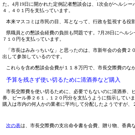
た。
4
月
19
日に開かれた定例記者懇談会は、
1
次会がヘルシー
円を支払っています。
４，４０１
本来マスコミは市民の目、耳となって、行政を監視する役
県職員との懇談会経費の負担も問題です。
7
月
28
日にヘルシ
円を支払っています。
７１０
「市長はみみっちいな」と思ったのは、市新年会の会費２
出して参加しているのです。
これらを含め懇談会会費が１１８万円で、市長交際費のな
予算を残さず使い切るために清酒券など購入
市長交際費を使い切るために、必要でもないのに清酒券、
券、ビール券
円分を支払うように指示してい
２６１，１２０
購入は市内の何人かの業者に平均して分配したようですが、
次の表
は、市長交際費の支出命令書を会費、贈り物、香典