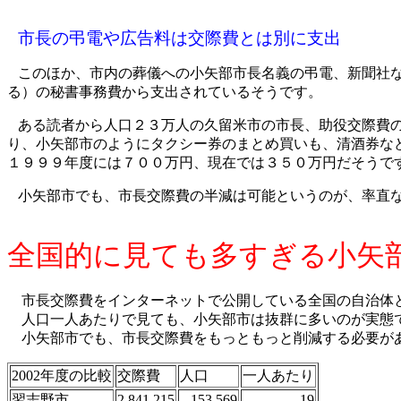
市長の弔電や広告料は交際費とは別に支出
このほか、市内の葬儀への小矢部市長名義の弔電、新聞社
る）の秘書事務費から支出されているそうです。
ある読者から人口２３万人の久留米市の市長、助役交際費
り、小矢部市のようにタクシー券のまとめ買いも、清酒券な
１９９９年度には７００万円、現在では３５０万円だそうで
小矢部市でも、市長交際費の半減は可能というのが、率直
全国的に見ても多すぎる小矢
市長交際費をインターネットで公開している全国の自治体と
人口一人あたりで見ても、小矢部市は抜群に多いのが実態
小矢部市でも、市長交際費をもっともっと削減する必要が
2002年度の比較
交際費
人口
一人あたり
習志野市
2,841,215
153,569
19