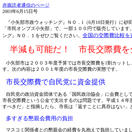
赤旗読者通信のページ
2003年6月15日号
『小矢部市政ウォッチング』ＮＯ．
1
（
6
月
10
日発行）に砂
「市民オンブズ小矢部」で、一部１００円で販売しています
全国の交際費比較を
ング』ＮＯ．１をぜひご覧ください。
半減も可能だ！ 市長交際費を
小矢部市は２００３年度予算では市長交際費を
1
割カットし
す。次の内容は２００１年度の市長交際費の実態です。
市長交際費で自民党に資金提供
自民党の政治資金団体である「国民政治協会」に会費とし
市長交際費という公金で支出するのは問題です。平成１４年
すべきだ」と指摘したら、市長は「返すことに異存はない」
多すぎる懇親会費用の負担
マスコミ関係者との懇親会の経費を丸抱えで負担していま