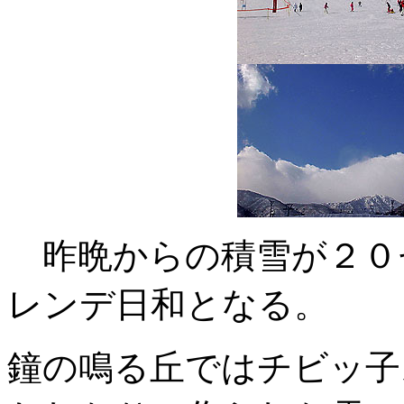
昨晩からの積雪が２０
レンデ日和となる。
鐘の鳴る丘ではチビッ子