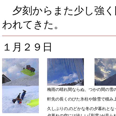
夕刻からまた少し強く
われてきた。
１月２９日
梅雨の晴れ間ならぬ、つかの間の雪
軒先の長くのびた氷柱や除雪で積み
久しぶりの,のどかな冬の夕暮れとな
夕暮れの空には珍しい｢彩雲｣が見ら