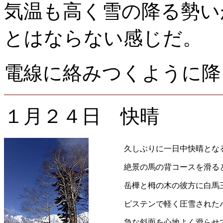
気温も高く雪の降る勢い
とはならない感じだ。
電線に絡みつくように降
１月２４日 快晴
久しぶりに一日中快晴とな
絶景の馬の背コースを滑る
岳樺と栂の木の彼方に白馬
ピステンで軽く圧雪された
急な斜面を心地よく滑らせ