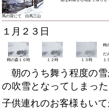
馬の背にて 白馬三山
１月２３日
栂
だ
栂の森１０時
１２時
１３時
１
朝のうち舞う程度の雪
の吹雪となってしまった
子供連れのお客様もい