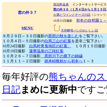
宿泊料金表
インターネットサービス
窓の外３６（１月４日から１月１５日
窓の外３７
お酒とワインとチーズの話
（シャンツ
初冬の自然園１～
10月31日撮影
MENU
天然酵母パンのおいしい話
９月２９日～３０日撮影の
黒部の秋を楽しむ
をご覧下さい。
１０月４日～５日撮影の
白馬三山の紅葉
を是非ご覧下さい
10月24日撮影
白馬村青鬼地区の紅葉。
１０月１５日撮
10月19日撮影
蓮華温泉の三段紅葉
１０月２６～７日撮影
黒部川下の廊下の錦繍
１１月１１～２日撮影
徳本峠晩秋から初冬へ
１～３
毎年好評の
熊ちゃんのス
日記
まめに更新中
ですご