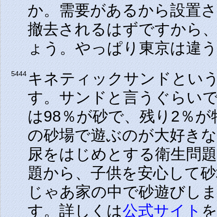
か。需要があるから設置
撤去されるはずですから
ょう。やっぱり東京は違
キネティックサンドとい
5444
す。サンドと言うぐらい
は98％が砂で、残り2％
の砂場で遊ぶのが大好きな
尿をはじめとする衛生問題
題から、子供を安心して
じゃあ家の中で砂遊びし
す。詳しくは
公式サイト