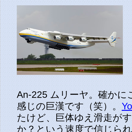
An-225 ムリーヤ。確
感じの巨漢です（笑）。
Y
たけど、巨体ゆえ滑走がす
か？という速度で信じら