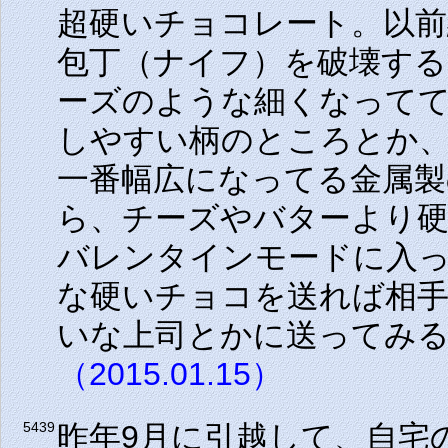
超硬いチョコレート。以前
包丁（ナイフ）を破壊す
ーズのような細くなってて
しやすい柄のところとか
一番幅広になってる金属
ら、チーズやバターより
バレンタインモードに入
な硬いチョコを送れば相
いな上司とかに送ってみ
（2015.01.15）
昨年9月に引越して、自宅
5439