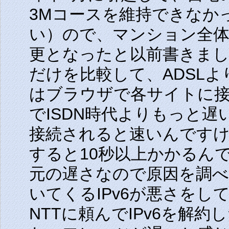
3Mコースを維持できなか
い）ので、マンション全
更となったと以前書きまし
だけを比較して、ADSL
はブラウザで各サイトに
でISDN時代よりもっと
接続されると速いんです
すると10秒以上かかるん
元の遅さなので原因を調
いてくるIPv6が悪さを
NTTに頼んでIPv6を解