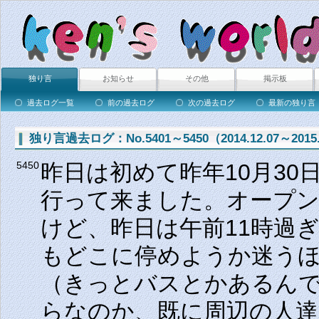
独り言
お知らせ
その他
掲示板
過去ログ一覧
前の過去ログ
次の過去ログ
最新の独り言
独り言過去ログ：No.5401～5450（2014.12.07～2015.
昨日は初めて昨年10月3
5450
行って来ました。オープ
けど、昨日は午前11時過
もどこに停めようか迷う
（きっとバスとかあるん
らなのか、既に周辺の人達