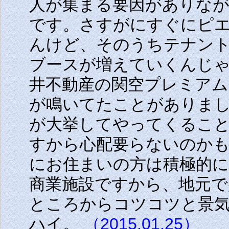
人が集まる要因がありな
です。さすがにすぐにピ
んけど、そのうちテナン
ブースが増えていくんじ
井不動産の関空プレミアム
が鳴いてたことがありま
が大挙してやってくるこ
すから心配要らないのか
にお住まいの方は積極的
商業施設ですから、地元
ところからコツコツと景
ハイ。
（2015.01.25）