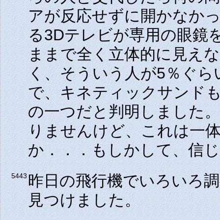
アが反応せずに開かなか
る3Dテレビが専用の眼鏡
ままで全く立体的に見え
く、そういう人が5％ぐら
で、キネティックサンド
の一つだと判明しました
りませんけど、これは一
か．．．もしかして、信じ
昨日の飛行機でいろいろ調
5443
見つけました。