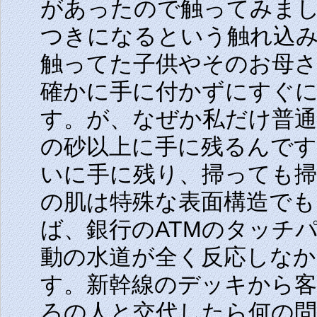
があったので触ってみま
つきになるという触れ込
触ってた子供やそのお母
確かに手に付かずにすぐ
す。が、なぜか私だけ普
の砂以上に手に残るんで
いに手に残り、掃っても
の肌は特殊な表面構造で
ば、銀行のATMのタッチ
動の水道が全く反応しな
す。新幹線のデッキから客
ろの人と交代したら何の