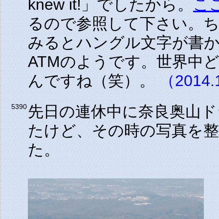
knew it!」でしたから。
こ
るので参照して下さい。
みるとハングル文字が書
ATMのようです。世界中
んですね（笑）。
（2014.
先日の連休中に奈良奥山
5390
たけど、その時の写真を
た。