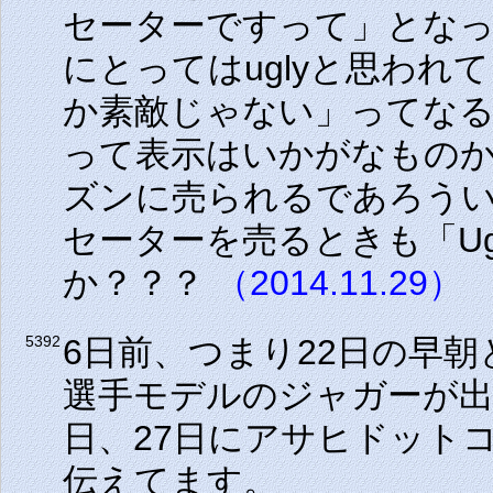
セーターですって」とな
にとってはuglyと思わ
か素敵じゃない」ってなるかもし
って表示はいかがなもの
ズンに売られるであろう
セーターを売るときも「Ugl
か？？？
（2014.11.29）
6日前、つまり22日の早
5392
選手モデルのジャガーが
日、27日にアサヒドット
伝えてます。