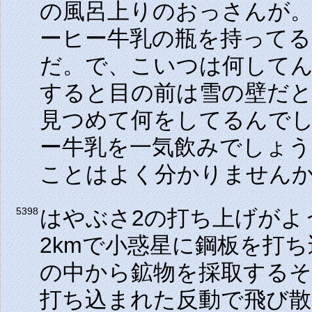
の風呂上りのおっさんが
ーヒー牛乳の瓶を持って
だ。で、こいつは何して
すると目の前は雪の壁だ
見つめて何をしてるんで
ー牛乳を一気飲みでしょ
ことはよく分かりません
はやぶさ2の打ち上げがよ
5398
2kmで小惑星に鋼板を打
の中から鉱物を採取する
打ち込まれた反動で飛び散