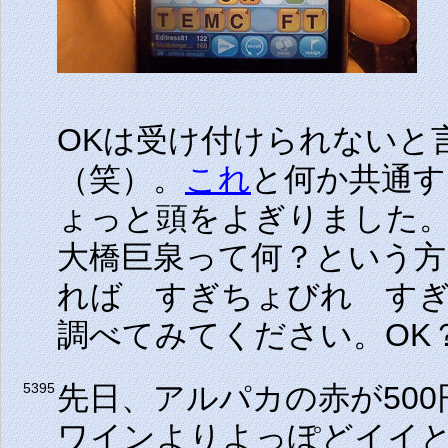
OKは受け付けられないと
（笑）。
これ
と何か共通す
ょっと頭をよぎりました
大橋巨泉って何？という
れば すぎちょびれ す
調べてみてください。OK
先日、アルパカの赤が50
5395
ワインよりよっぽどイイ