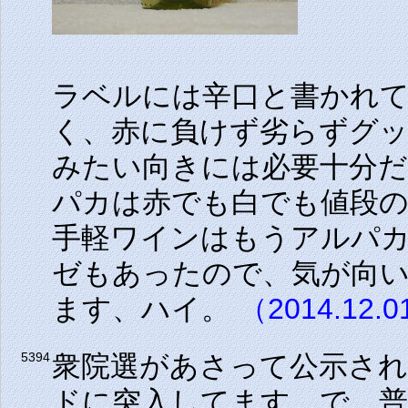
ラベルには辛口と書かれ
く、赤に負けず劣らずグ
みたい向きには必要十分
パカは赤でも白でも値段
手軽ワインはもうアルパ
ゼもあったので、気が向
ます、ハイ。
（2014.12.
衆院選があさって公示され
5394
ドに突入してます。で、