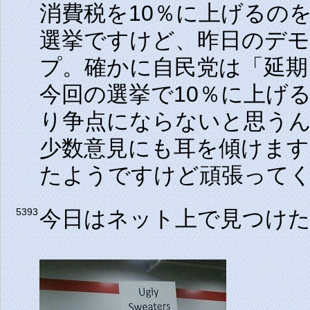
消費税を10％に上げるの
選挙ですけど、昨日のデモ
プ。確かに自民党は「延
今回の選挙で10％に上げ
り争点にならないと思う
少数意見にも耳を傾けます
たようですけど頑張って
今日はネット上で見つけ
5393