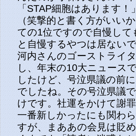
「STAP細胞はあります
（笑撃的と書く方がいいか
ての1位ですので自慢して
と自慢するやつは居ないで
河内さんのゴーストライタ
し、年末の10大ニュース
したけど、号泣県議の前
でしたね。その号泣県議
けです。社運をかけて謝罪
一番新しかったにも関わら
すが、まああの会見は貶