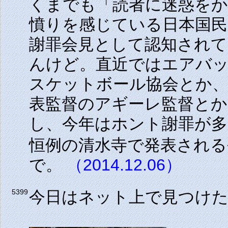
くまでも「読者に迷惑を
憤りを感じている日本国
謝罪会見として認知され
んけど。直近ではエアバ
スケットボール協会とか
表監督のアギーレ監督と
し、今年はホント謝罪が
恒例の清水寺で発表される
で。
（2014.12.06）
今日はネット上で見つけ
5399