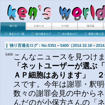
独り言
お知らせ
その他
掲示板
過去ログ一覧
前の過去ログ
次の過去ログ
最新の独り言
独り言過去ログ：No.5351～5400（2014.10.18～2014.
こんなニュースを見つけ
5400
「ネットユーザーが選ぶ「
ＡＰ細胞はあります」 ２
スです。今年は謝罪・釈明
数々の謝罪会見の中から
んだのが小保方さんの「