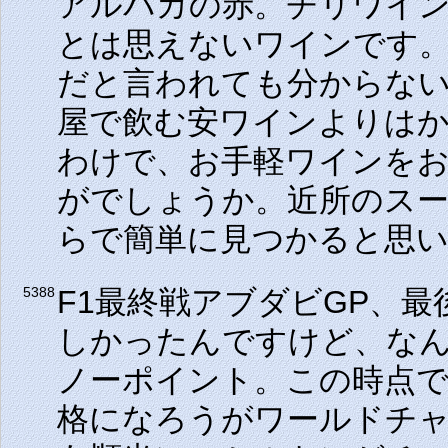
アルパカの赤。チリワイン
とは思えないワインです
だと言われても分からな
屋で飲む安ワインよりは
わけで、お手軽ワインを
がでしょうか。近所のス
らで簡単に見つかると思
F1最終戦アブダビGP、
5388
しかったんですけど、な
ノーポイント。この時点
格になろうがワールドチ