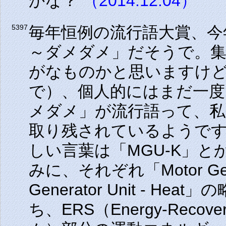
かな？
（2014.12.04）
毎年恒例の流行語大賞、今
5397
～ダメダメ」だそうで。集
がなものかと思いますけ
で）、個人的にはまだ一
メダメ」が流行語って、私
取り残されているようで
しい言葉は「MGU-K」と
みに、それぞれ「Motor Genera
Generator Unit - 
ち、ERS（Energy-Reco