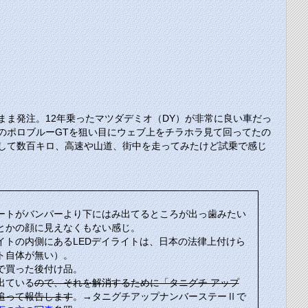
ま発注。12年乗ったマツダデミオ（DY）が非常に良い車だっ
のポロブルーGTを狙い目にウェブ上をチラホラ見て回ってたの
して数百キロ、高速や山道、街中を走ってみたけど試乗で感じ
ートがバンパーより下にはみ出てるところが出っ歯みたい
とかの顔に見えなくもない感じ。
イトの内側にあるLEDデイライトは、日本の法律上付けら
ト自体が無い）。
で買った後付け品。
出ている
ので、それを解消するために「タニグチ アップ
追って報告します
。→タニグチアップナンバーステーⅡで