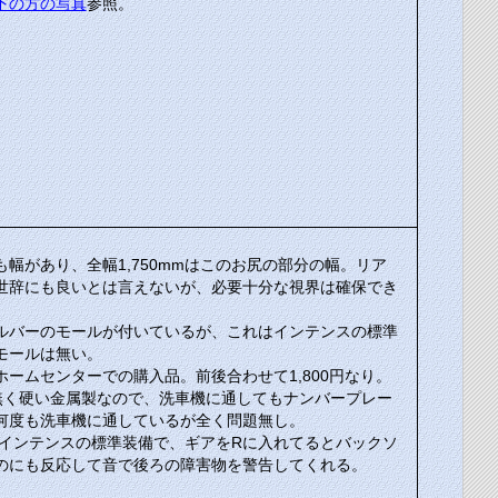
下の方の写真
参照。
幅があり、全幅1,750mmはこのお尻の部分の幅。リア
世辞にも良いとは言えないが、必要十分な視界は確保でき
ルバーのモールが付いているが、これはインテンスの標準
モールは無い。
ームセンターでの購入品。前後合わせて1,800円なり。
では無く硬い金属製なので、洗車機に通してもナンバープレー
何度も洗車機に通しているが全く問題無し。
。インテンスの標準装備で、ギアをRに入れてるとバックソ
のにも反応して音で後ろの障害物を警告してくれる。