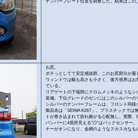
ナンバープレート位置を調整した。結果はこの
お尻。
ボテっとしてて安定感抜群。このお尻部分が最も
ウィンドウは幅も高さも小さく、後方視界はお
ている。
リアゲートの下端部にクロムメッキのようなシ
装備。下位グレードのゼンにはこのシルバーの
シルバーのナンバーフレームは、フロント同様ホ
製品名は「SEIWA K267」。プラスチック
トが巻き込まれて折れ曲がる心配無し。実際、
バンパーに4箇所見える”◎”はバックセンサー
ナーがオンになり、金網のようなスカスカなも