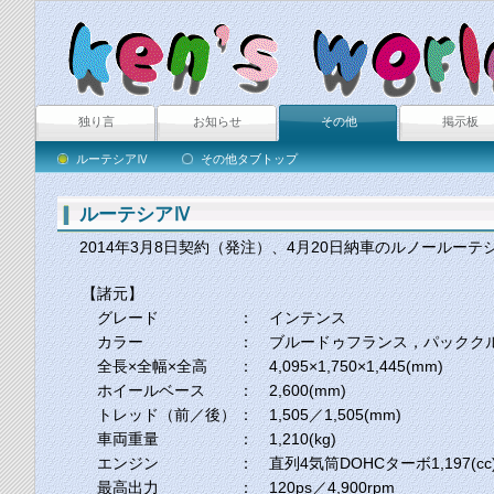
独り言
お知らせ
その他
掲示板
ルーテシアⅣ
その他タブトップ
ルーテシアⅣ
2014年3月8日契約（発注）、4月20日納車のルノールーテ
【諸元】
グレード
： インテンス
カラー
： ブルードゥフランス，パックク
全長×全幅×全高
： 4,095×1,750×1,445(mm)
ホイールベース
： 2,600(mm)
トレッド（前／後）
： 1,505／1,505(mm)
車両重量
： 1,210(kg)
エンジン
： 直列4気筒DOHCターボ1,197(cc
最高出力
： 120ps／4,900rpm