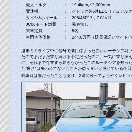
最大トルク
： 19.4kgm／2,000rpm
変速機
： ゲトラグ製6速EDC（デュアル
タイヤ&ホイール
： 205/45R17，7.0J×17
JC08モード燃費
： 発表無し
乗車定員
： 5名
車両本体価格
： 244.8万円（延長保証とサイド
週末のドライブ中に信号で隣に停まった赤いルーテシア4に
たのでまだまだ乗り続ける予定だったのに、一気に乗り換え
に、それまで存在すら知らなかったこのルーテシアを知っ
た”良さ”は失われてないどころか益々良いと感じている今
納車日は雨だったこともあり、2週間経ってようやくレビュ