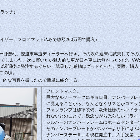
クラッチ）
バイザー、フロアマット込みで総額260万円で購入）
一目惚れ。翌週末早速ディーラーへ行き、その次の週末に試乗してそのま
てしまった。次に買いたい魅力的な車が日本車には無かったので、VW
た2週間後に発注するぐらい、試乗した感触はグッドだった。実際、購入
日この頃。
ー的な写真を撮ったので簡単に紹介する。
フロントマスク。
巨大なルノーマークにギョロ目、ナンバープレ
に見えることから、なんとなくリスとかコアラ
フォグランプは標準装備。欧州仕様のヘッドラ
れないとのことで、残念ながら光らない（ライ
シルバーのナンバーフレームはホームセンター
そのナンバープレートがバンパーより下にはみ
ナンバーステーⅡ」を現在発注中。入手次第、