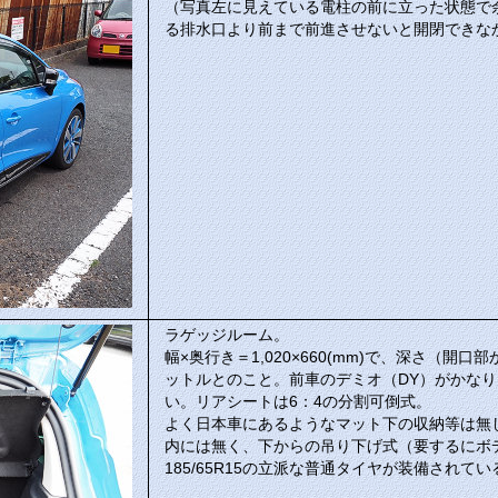
（写真左に見えている電柱の前に立った状態で
る排水口より前まで前進させないと開閉できな
ラゲッジルーム。
幅×奥行き＝1,020×660(mm)で、深さ（開
ットルとのこと。前車のデミオ（DY）がかな
い。リアシートは6：4の分割可倒式。
よく日本車にあるようなマット下の収納等は無
内には無く、下からの吊り下げ式（要するにボ
185/65R15の立派な普通タイヤが装備されてい