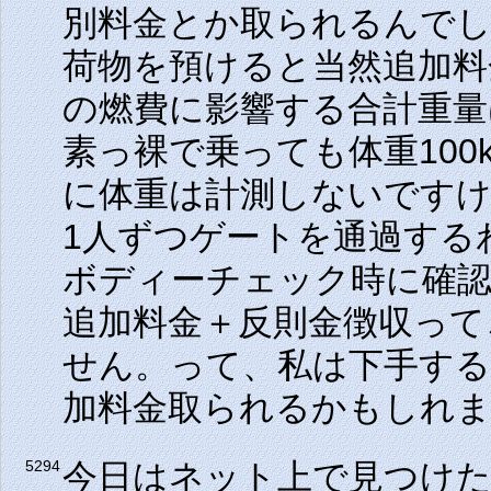
別料金とか取られるんでしょ
荷物を預けると当然追加料
の燃費に影響する合計重量は
素っ裸で乗っても体重100
に体重は計測しないです
1人ずつゲートを通過する
ボディーチェック時に確認
追加料金＋反則金徴収っ
せん。って、私は下手する
加料金取られるかもしれま
今日はネット上で見つけ
5294