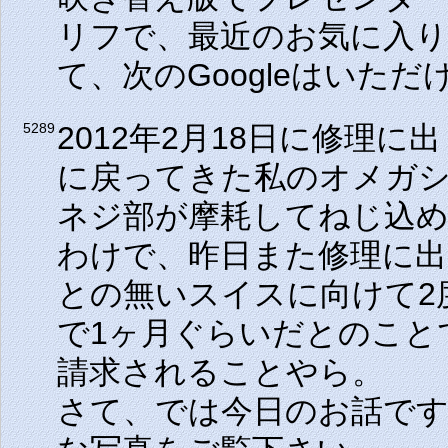
リフで、最近のお気に入
て、次のGoogleはいた
2012年2月18日に修理
5289
に戻ってきた私のオメガ
ネジ部が摩耗してねじ込
わけで、昨日また修理に
との無いスイスに向けて2
で1ヶ月ぐらいだとのこと
請求されることやら。
さて、では今日のお話で