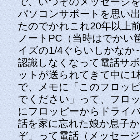
で、いつそのメッセージを
パソコンサポートを思い出し
たのでかれこれ20年以上
ノートPC（当時はでかい筐
イズの1/4ぐらいしかな
認識しなくなって電話サポ
ットが送られてきて中に1
で、メモに「このフロッ
でください」って、フロ
にフロッピーからドライ
話を家に忘れた娘か息子か
ぞ」って電話（メッセー