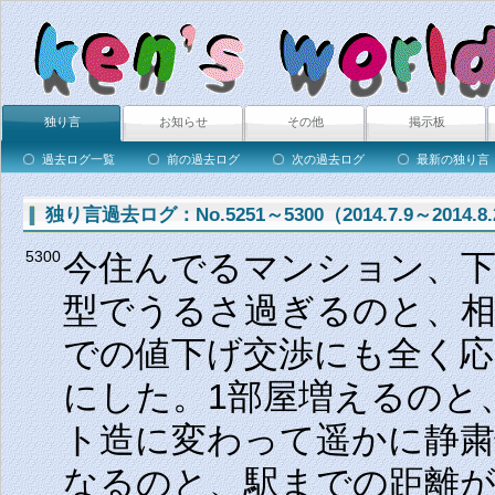
独り言
お知らせ
その他
掲示板
過去ログ一覧
前の過去ログ
次の過去ログ
最新の独り言
独り言過去ログ：No.5251～5300（2014.7.9～2014.8.
今住んでるマンション、
5300
型でうるさ過ぎるのと、相
での値下げ交渉にも全く
にした。1部屋増えるのと
ト造に変わって遥かに静粛
なるのと、駅までの距離