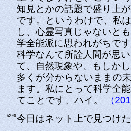
知見とかの話題で盛り上が
です。というわけで、私
し、心霊写真じゃないと
学全能派に思われがちで
科学なんて所詮人間が思い
て、自然現象や、もしか
多くが分からないままの
ます。私にとって科学全能
てことです、ハイ。
（201
今日はネット上で見つけ
5296