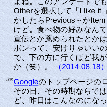
よね。このアンケートで
Otherを選択して「I lik
かしたらPrevious～かIte
けど。食べ物の好みなん
宣伝とか薦められたとか
ポンって、安けりゃいい
で、下の方に行くほど我
か（笑）。
（2014.08.18
Google
のトップページの
5290
その日、その時期ならで
ど、昨日はこんなのにな