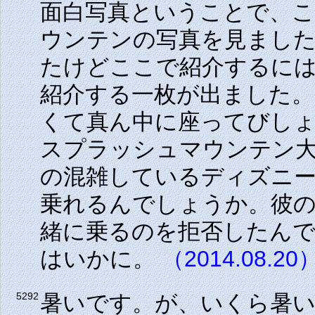
面白写真ということで、
ウンテンの写真を見まし
たけどここで紹介するに
紹介する一枚が出ました
くて真ん中に座ってびし
スプラッシュマウンテン
の混雑しているディズニ
乗れるんでしょうか。彼
緒に乗るのを拒否したん
はいかに。
（2014.08.20
暑いです。が、いくら暑
5292