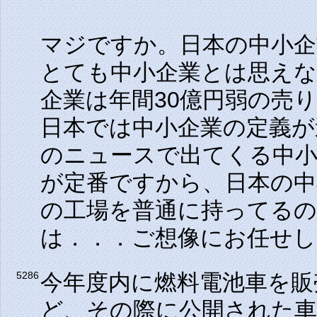
マジですか。日本の中小
とても中小企業とは思え
企業は年間30億円弱の売
日本では中小企業の定義が
のニュースで出てくる中
が定番ですから、日本の
の工場を普通に持ってる
は．．．ご想像にお任せし
今年度内に燃料電池車を販
5286
ど、その際に公開された