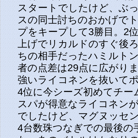
スタートでしたけど、ぶ
スの同士討ちのおかげで
プをキープして3勝目。2
上げでリカルドのすぐ後
ちの相手だったハミルト
者の点差は29点に広がり
強いライコネンを抜いて
4位に今シーズ初めてチー
スパが得意なライコネンが
でしたけど、マグヌッセ
4台数珠つなぎでの最後の