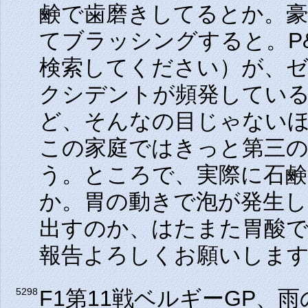
鹸で歯磨きしてるとか。豪
てブラッシングすると。P
検索してください）が、
クシデントが頻発してい
ど、そんなの目じゃない
この家庭ではきっと第三
う。ところで、実際に石
か。胃の動きで泡が発生
出すのか、はたまた胃酸
報告よろしくお願いします
F1第11戦ベルギーGP、
5298