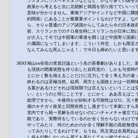
フスタンにウズベキスタンなどなど、かなり多くの国を
政策から考えると次に北朝鮮と韓国を切り捨てていいっ
意味が分かりません。東南アジアやインドなど中国に隣
約関係）にあることが最重要ポイントなわけですよ。な
ら、そりゃ普通のアジア諸国からしてみたら今の日本政
前、スリランカでのテロ発生時にスリランカが日本に助
が介入して今では中国軍の軍港を開くほど中国寄り国家
の属国になってしまいます。こういう外交、しかも限定
なんてみんな死んじゃえ！」で今日も締めたいと思いま
3693
鳩山vs谷垣の党首討論という名の茶番劇がありました。
も現状の閉塞状態を作り出した自民党の、しかも与党時
とにかく数を揃えることだけに注力して全く考え方の違
終わるのは至極当然。結局、両方とも国政とかは一切興
る案があるけどそれは現段階では言えないということは
い」というのと同じことです。とにかく、ああ言えばこ
総理ですから、今後何かが好転する可能性はゼロ。元々
畑のキチガイ政党と旧態依然とし過ぎていて本家にすら
党内ですら統一見解を出せないのにハチャメチャ連立で
能であり、実際何をしているのか全く分からないわけで
やってみたり、何のためかのか全く理解不能の高校無償
ってみたりしてるわけです。もうね、民主党は全員死ね
し何も行動しないなら居ても居なくても一緒ですから、