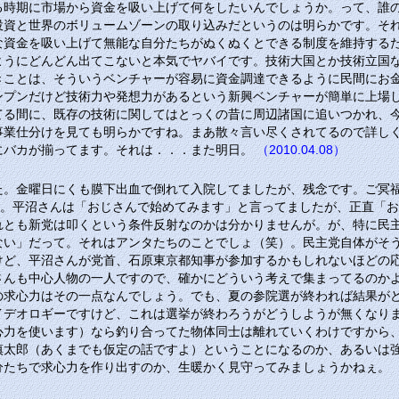
る時期に市場から資金を吸い上げて何をしたいんでしょうか。って、誰
投資と世界のボリュームゾーンの取り込みだというのは明らかです。そ
な資金を吸い上げて無能な自分たちがぬくぬくとできる制度を維持する
ようにどんどん出てこないと本気でヤバイです。技術大国とか技術立国
きことは、そういうベンチャーが容易に資金調達できるように民間にお
ンプンだけど技術力や発想力があるという新興ベンチャーが簡単に上場
てる間に、既存の技術に関してはとっくの昔に周辺諸国に追いつかれ、
事業仕分けを見ても明らかですね。まあ散々言い尽くされてるので詳し
にバカが揃ってます。それは．．．また明日。
（2010.04.08）
た。金曜日にくも膜下出血で倒れて入院してましたが、残念です。ご冥
歳。平沼さんは「おじさんで始めてみます」と言ってましたが、正直「
れとも新党は叩くという条件反射なのかは分かりませんが。が、特に民
ない」だって。それはアンタたちのことでしょ（笑）。民主党自体がそ
けど、平沼さんが党首、石原東京都知事が参加するかもしれないほどの
さんも中心人物の一人ですので、確かにどういう考えで集まってるのか
の求心力はその一点なんでしょう。でも、夏の参院選が終われば結果が
イデオロギーですけど、これは選挙が終わろうがどうしようが無くなり
心力を使います）なら釣り合ってた物体同士は離れていくわけですから
慎太郎（あくまでも仮定の話ですよ）ということになるのか、あるいは
分たちで求心力を作り出すのか、生暖かく見守ってみましょうかねぇ。
（