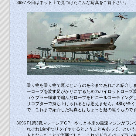
3697
今日はネット上で見つけたこんな写真をご覧下さい。
乗り物を乗り物で運ぶというのを今まであれこれ紹介し
ーロープを渡す足がかりにするためのパイロットロープ
（ケブラー繊維で編んだロープをビニールコーティング
リコプターで持ち上げられるとは思えません。4機が全
で、これまで紹介した写真とはちょっと趣の違うもので
3696
F1第3戦マレーシアGP、やっと本来の最速マシンがワ
れぞれ1台ずつリタイヤするということもあって、とい
トとなったことで楽勝でした。これでドライバーズラン