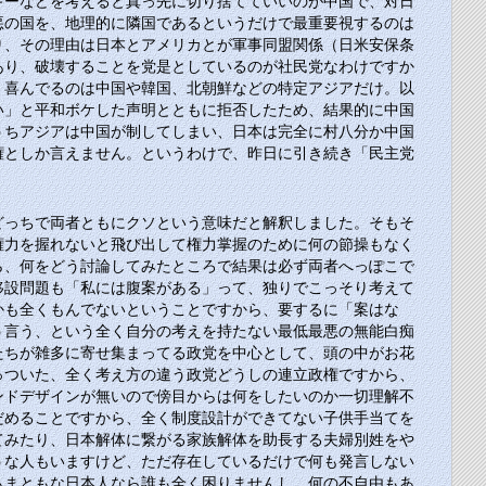
ギーなどを考えると真っ先に切り捨てていいのが中国で、対日
悪の国を、地理的に隣国であるというだけで最重要視するのは
り、その理由は日本とアメリカとが軍事同盟関係（日米安保条
あり、破壊することを党是としているのが社民党なわけですか
、喜んでるのは中国や韓国、北朝鮮などの特定アジアだけ。以
い」と平和ボケした声明とともに拒否したため、結果的に中国
うちアジアは中国が制してしまい、日本は完全に村八分か中国
権としか言えません。というわけで、昨日に引き続き「民主党
どっちで両者ともにクソという意味だと解釈しました。そもそ
権力を握れないと飛び出して権力掌握のために何の節操もなく
ら、何をどう討論してみたところで結果は必ず両者へっぽこで
移設問題も「私には腹案がある」って、独りでこっそり考えて
かも全くもんでないということですから、要するに「案はな
う言う、という全く自分の考えを持たない最低最悪の無能白痴
たちが雑多に寄せ集まってる政党を中心として、頭の中がお花
っついた、全く考え方の違う政党どうしの連立政権ですから、
ンドデザインが無いので傍目からは何をしたいのか一切理解不
だめることですから、全く制度設計ができてない子供手当てを
てみたり、日本解体に繋がる家族解体を助長する夫婦別姓をや
うな人もいますけど、ただ存在しているだけで何も発言しない
もまともな日本人なら誰も全く困りませんし、何の不自由もあ