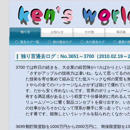
独り言
お知らせ
その他
掲示板
過去ログ一覧
前の過去ログ
次の過去ログ
最新の
独り言過去ログ：No.3651～3700（2010.02.19～20
3700
では昨日の続きを。大企業の経営陣がバカばかりという話で
「さすがアップルの技術力は凄いね」なんて思ってるの
た技術を寄せ集めて組み立てた低スペックな何の変哲も
トやらの全てのパッケージなんかがずば抜けて優れてい
す。だから安く作れないんです。世界のボリュームゾー
有する満足感があるという程度で十分爆発的に売れるん
リュームゾーンに響く製品コンセプトを探り出すか、いか
の仕事がおろそかになって理系が勝手に突っ走っていっ
たす番です。能無しというレッテルを貼られたくなかっ
3699
郵貯限度額を1000万円から2000万円に、簡保限度額