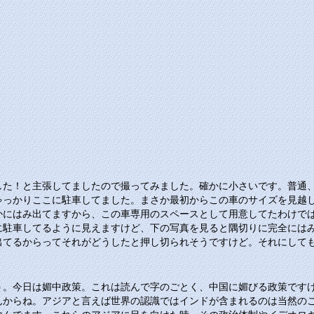
した！と主張してましたので撮ってみました。確かに小さいです。普通
ゃっかりここに駐車してました。まさか最初からこの車のサイズを見越
かにはみ出てますから、この車専用のスペースとして用意してたわけで
に駐車してるように見えますけど、下の写真を見ると隅切りに完全には
出てるからってそれがどうしたと押し切られそうですけど。それにして
う。今日は媚中政策。これは読んで字のごとく、中国に媚びる政策です
んからね。アジアと言えば世界の認識ではインドが含まれるのは当然の