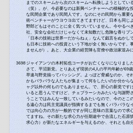
までのスキームから次のスキームへ転換しようとしてい
（笑）。が、今必要なのは新興ベンチャーへの積極的な
な民間企業であり民間人です。なのにその民間から重要
術ベンチャーがウヨウヨ出てきてますけど、日本も同じ
野郎どもはそのことに全く気づいていません。今やるべ
社、安全な会社だけじゃなくて未知数だし危険な香りプ
「日本の技術は世界一だからねぇ」なんて戯言をぬかし
も日本に技術への投資という下地が全く無いからです。
ませんが）。あと、大企業の経営陣も官僚や政治家並み
3698
ジャイアンツの木村拓也コーチがお亡くなりになりまし
さて、平沼新党。とりあえず現状の4人の平均年齢が69
早速与野党揃ってバッシング。よっぽど脅威なのか、そ
かもバラバラな人たちが集まって何をしたいのか分から
ャグ以外の何ものでもありません。で、肝心の新党です
いると思うんですけど、チェブラーシカみたいな与謝野
うことではみんな一致しているみたいなので、今のとこ
る遠心力は民主党議員が指摘するまでも無くバラバラな
では向心力の方が一般的ですが同じ意味の言葉なので求
てますね。その新たな求心力が任期途中で合流した石原
求心力）が新たなエネルギーを与えるのか、それとも自