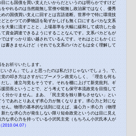
の目にも国債を買い支えたいからだというのは明らかですけど
れをやれるのは当然能無し官僚や能無し政治家ではなく、優秀
ための国債買い支えに回すとは言語道断。世界中で特に環境技
などとかつての夢物語を恥ずかしげも無く口にするバカな文系
金を大量に流すことと、上場基準を大幅に緩和して成功した会
して資金調達できるようにすることなんです。文系バカどもが
今ではすっかり追い越されているんです。それはとにもかくに
くは書きませんけど（それでも文系のバカどもは全く理解して
福をお祈りいたします。
おじいさん」でしょと思ったのは私だけじゃないでしょう。で、
主党の叩き方はさすがにブーメラン政党らしく、「理念も何も
うだし、連立与党もそうです。それを棚に上げて新党批判。ギ
応援団長ということで、どう考えても保守本流政党を目指して
よく分かりません。まあ、「民主党を独り勝ちさせない」とい
どうであれとりあえず求心力が無くなります。求心力と対にな
ません。物理の基本的な法則に従えば、遠心力＞求心力（物理
、新たな求心力が発生しない限り短命政党というのは目に見え
強力な求心力を持っている小沢民主党（もちろん小沢氏本人が
2010.04.07）