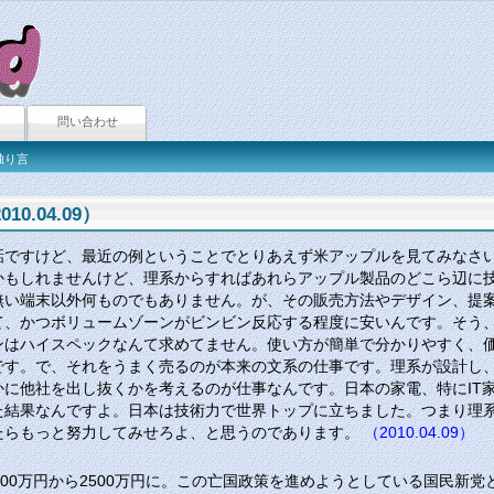
問い合わせ
独り言
10.04.09）
すけど、最近の例ということでとりあえず米アップルを見てみなさい。バカ
かもしれませんけど、理系からすればあれらアップル製品のどこら辺に
無い端末以外何ものでもありません。が、その販売方法やデザイン、提
て、かつボリュームゾーンがビンビン反応する程度に安いんです。そう
ンはハイスペックなんて求めてません。使い方が簡単で分かりやすく、
です。で、それをうまく売るのが本来の文系の仕事です。理系が設計し
に他社を出し抜くかを考えるのが仕事なんです。日本の家電、特にIT
た結果なんですよ。日本は技術力で世界トップに立ちました。つまり理
たらもっと努力してみせろよ、と思うのであります。
（2010.04.09）
を1300万円から2500万円に。この亡国政策を進めようとしている国民