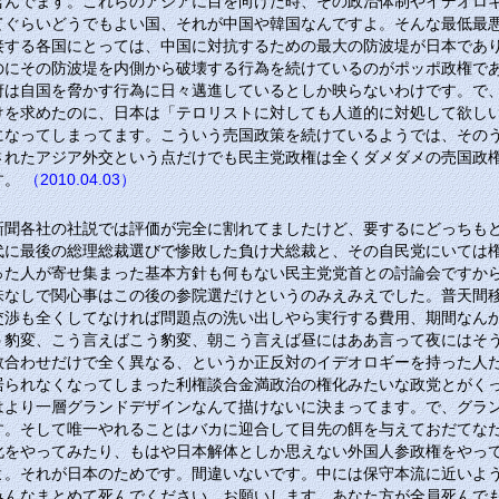
含んでます。これらのアジアに目を向けた時、その政治体制やイデオロ
てぐらいどうでもよい国、それが中国や韓国なんですよ。そんな最低最
接する各国にとっては、中国に対抗するための最大の防波堤が日本であ
のにその防波堤を内側から破壊する行為を続けているのがポッポ政権で
府は自国を脅かす行為に日々邁進しているとしか映らないわけです。で
けを求めたのに、日本は「テロリストに対しても人道的に対処して欲し
になってしまってます。こういう売国政策を続けているようでは、その
されたアジア外交という点だけでも民主党政権は全くダメダメの売国政
す。
（2010.04.03）
新聞各社の社説では評価が完全に割れてましたけど、要するにどっちも
代に最後の総理総裁選びで惨敗した負け犬総裁と、その自民党にいては
った人が寄せ集まった基本方針も何もない民主党党首との討論会ですか
味なしで関心事はこの後の参院選だけというのみえみえでした。普天間
交渉も全くしてなければ問題点の洗い出しやら実行する費用、期間なん
う豹変、こう言えばこう豹変、朝こう言えば昼にはああ言って夜にはそ
数合わせだけで全く異なる、というか正反対のイデオロギーを持った人
居られなくなってしまった利権談合金満政治の権化みたいな政党とがく
はより一層グランドデザインなんて描けないに決まってます。で、グラ
す。そして唯一やれることはバカに迎合して目先の餌を与えておだてな
化をやってみたり、もはや日本解体としか思えない外国人参政権をやっ
よ。それが日本のためです。間違いないです。中には保守本流に近いよ
みんなまとめて死んでください。お願いします。あなた方が全員死んで