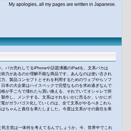
My apologies, all my pages are written in Japanese.
売れしてるiPhoneや話題沸騰のiPadを。文系バカは
技術力があるのか理解不能な商品です。あんなのは使い古され
案力、製品コンセプトとそれを利用するためのウェブやらソフ
、日本の大企業はハイスペックで完璧なものを求め過ぎなんで
価格が手ごろで壊れたら買い換える、それでいてオシャレで所
、製作し、メンテする。文系はそれをいかに売るか、いかにボ
家電がガラパゴス化していくのは、全て文系がやるべきこれら
系はちゃんと責任を果たしました。今度は文系がその責任を果
新党と民主党は一体何を考えてるんでしょうか。今、世界中でこれ