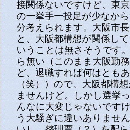
接関係ないですけど、東京
の一挙手一投足が少なから
分考えられます。大阪市長
と、大阪都構想が関係して
いうことは無さそうです
ら無い（このまま大阪勤務
ど、退職すれば何はとも
（笑））ので、大阪都構想
ませんけど。しかし選挙
んなに大変じゃないです
う大騒ぎに違いありませ
いし、整理票（？）を配ら