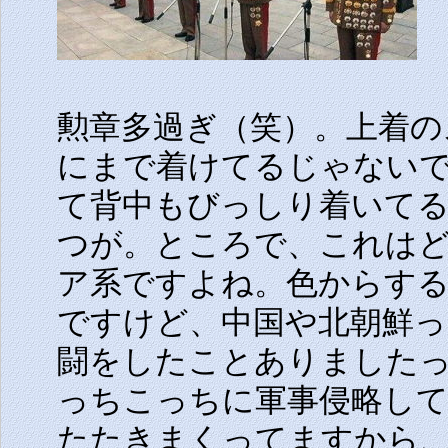
勲章多過ぎ（笑）。上着の
にまで着けてるじゃない
て背中もびっしり着いて
つが。ところで、これは
ア系ですよね。色からす
ですけど、中国や北朝鮮
闘をしたことありました
っちこっちに軍事侵略し
たたきまくってますから