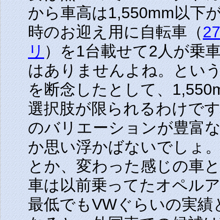
から車高は1,550mm以
時のお迎え用に自転車（
2
リ
）を1台載せて2人が乗
はありませんよね。とい
を断念したとして、1,55
選択肢が限られるわけで
のバリエーションが豊富
か思い浮かばないでしょ。
とか、変わった感じの車
車は以前乗ってたオペル
最低でもVWぐらいの実績