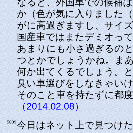
なると、外国車での候補はVW
か（色が気に入りました（
がに高過ぎますし、サイ
国産車ではまたデミオっ
あまりにも小さ過ぎるのと
つとかでしょうかね。ま
何か出てくるでしょう。
臭い車選びをしなきゃい
そのこと車を持たずに都
（2014.02.08）
今日はネット上で見つけ
5099