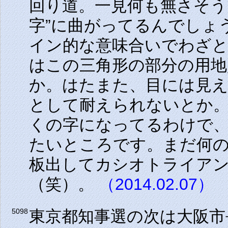
回り道。一見何も無さそう
字”に曲がってるんでしょ
イン的な意味合いでわざ
はこの三角形の部分の用
か。はたまた、目には見
として耐えられないとか
くの字になってるわけで
たいところです。まだ何の
板出してカシオトライア
（笑）。
（2014.02.07）
東京都知事選の次は大阪市
5098