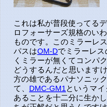
これは私が普段使ってる
ロフォーサーズ規格のい
ものです。このミラーレ
パスは
OM-D
でミラーレス
くミラーが無くてコンパ
どうするんだと思います
方の雄であるパナソニッ
て、
DMC-GM1
というマイ
あることを十二分に生か