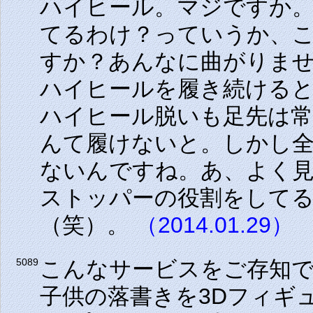
ハイヒール。マジですか
てるわけ？っていうか、
すか？あんなに曲がりま
ハイヒールを履き続ける
ハイヒール脱いも足先は
んて履けないと。しかし
ないんですね。あ、よく
ストッパーの役割をして
（笑）。
（2014.01.29）
こんなサービスをご存知
5089
子供の落書きを3Dフィギ