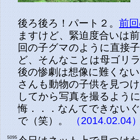
後ろ後ろ！パート２。
前回
ますけど、緊迫度合いは前
回の子グマのように直接
ど、そんなことは母ゴリ
後の惨劇は想像に難くな
さんも動物の子供を見つけ
してから写真を撮るよう
悔．．．なんてできない
で（笑）。
（2014.02.04
5095