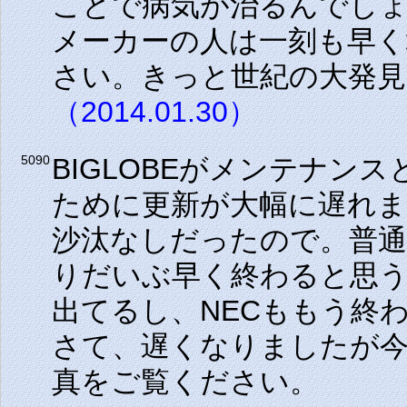
ことで病気が治るんでし
メーカーの人は一刻も早く
さい。きっと世紀の大発見
（2014.01.30）
BIGLOBEがメンテナン
5090
ために更新が大幅に遅れま
沙汰なしだったので。普通
りだいぶ早く終わると思うん
出てるし、NECももう終
さて、遅くなりましたが
真をご覧ください。