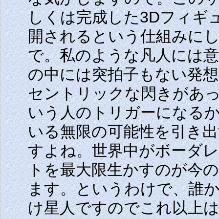
しくは完成した3Dフィギ
開されるという仕組みに
で。私のような凡人には
の中には突拍子もない発
セントリックな閃きがあ
いう人のトリガーになる
いる無限の可能性を引き
すよね。世界中がボーダ
トを最大限生かすのが今の
ます。というわけで、誰
け星人ですのでこれ以上