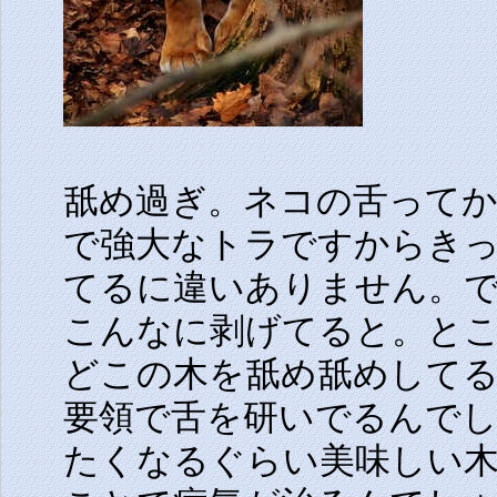
舐め過ぎ。ネコの舌って
で強大なトラですからき
てるに違いありません。
こんなに剥げてると。と
どこの木を舐め舐めして
要領で舌を研いでるんで
たくなるぐらい美味しい