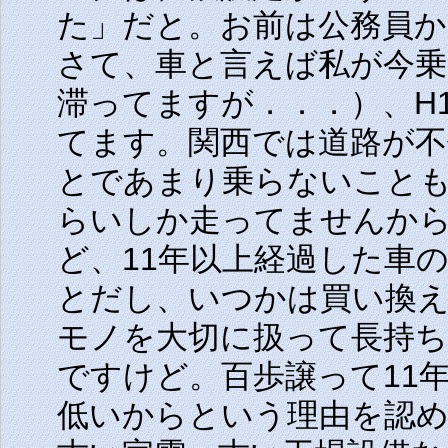
た」だと。お前は公務員か
さて、車と言えば私が今
滞ってますが．．．）、H
てます。関西では道路が不
とであまり乗らないことも
らいしか走ってませんか
ど、11年以上経過した車
とだし、いつかは買い換
モノを大切に扱って長持ち
ですけど。百歩譲って11
低いからという理由を認