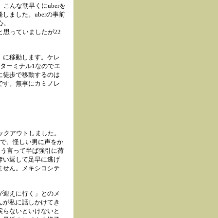
んな朝早くにuberを
ました。uberの事前
心。
思っていましたが22
）に移動します。ケレ
ターミナル1なのでエ
に徒歩で移動するのは
です。無事にカミノレ
ックアウトしました。
ろで、怪しい男に声をか
そう言って半ば強引に荷
奪い返して足早に逃げ
ません。メキシコシテ
が迎えに行く」とのメ
んが私に話しかけてき
戻らないといけないと