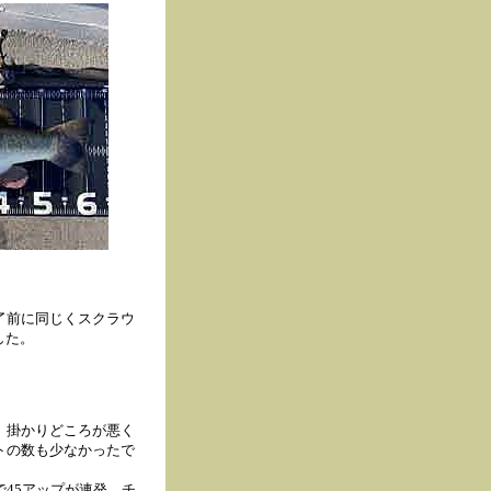
了前に同じくスクラウ
した。
、掛かりどころが悪く
トの数も少なかったで
45アップが連発。チ