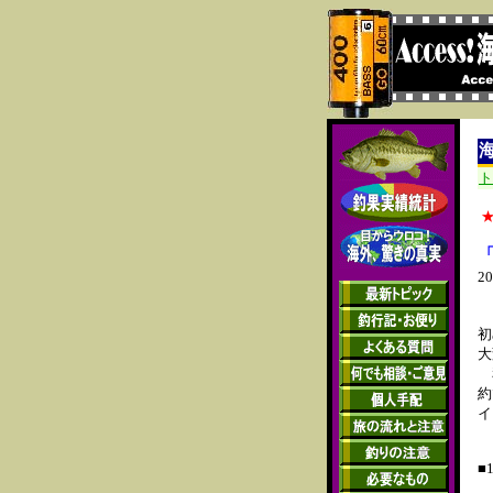
ト
2
ま
初
大
私
約
イ
■