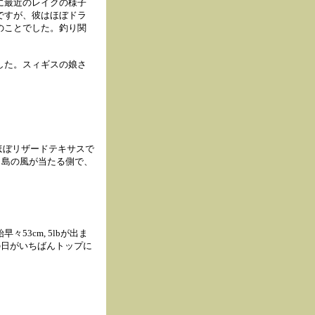
に最近のレイクの様子
ですが、彼はほぼドラ
のことでした。釣り関
した。スィギスの娘さ
、ほぼリザードテキサスで
た。島の風が当たる側で、
3cm, 5lbが出ま
の日がいちばんトップに