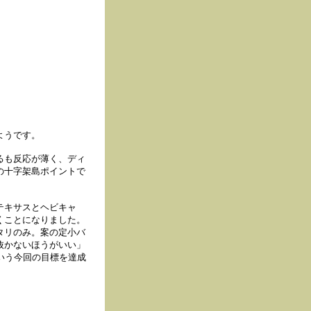
ようです。
るも反応が薄く、ディ
の十字架島ポイントで
テキサスとヘビキャ
くことになりました。
タリのみ。案の定小バ
抜かないほうがいい」
という今回の目標を達成