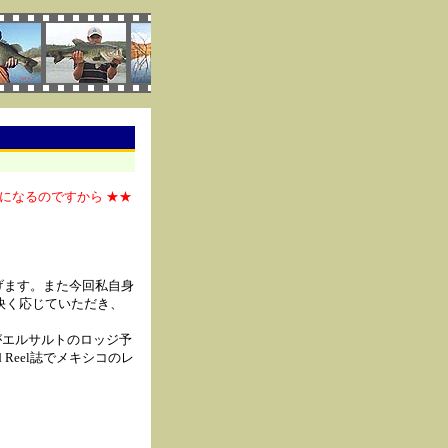
になるのですから ★★
げます。また今回私自身
快く応じていただき、
がエルサルトのロッジ予
 Reel誌でメキシコのレ