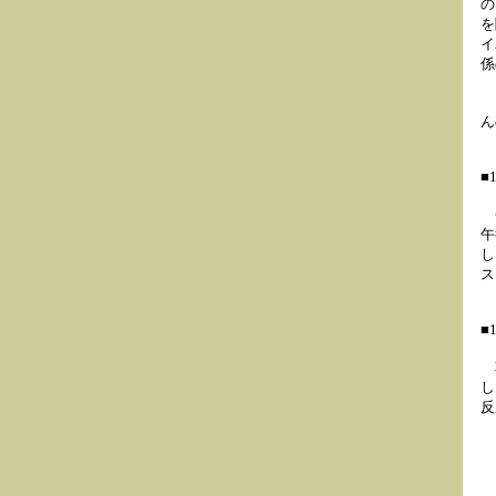
の
を
イ
係
ロ
ん
■
今
午
し
ス
■
朝
し
反