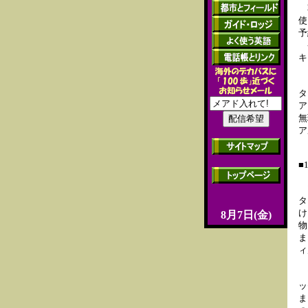
朝
使
予
ケ
キ
メ
タ
ア
無
ア
■
マ
タ
け
8月7日(金)
物
ま
ィ
マ
ッ
ま