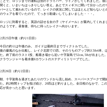
ことで、ロッジまでの運転は別のドライバー、ライノがしてくれました。彼
聞くと、いまいちはっきりしない答え。あとでスィギスに聞いて分かったの
バーとして雇われているので、レイクの状況に関してはほとんど知らないと
のウェアを着ていたので、てっきり勘違いしてしまいました・・・。
ッジに到着すると、英語の話せる女の子（ヤイメール）が案内してくれま
のようです。昼食後、待ちに待ったレイクへ向かいます。
12月25日午後（釣り1日目）
日の釣りは午後のみ。 ガイドは最終日までヴィクトルでした。
後の爆風のなか出船し、レイク北部で15匹、そのうち45アップ約3.5lb4本
た。終了前のラスト1投、船着き場から近い十字架島で52cm, 5lbが出まし
クラウンジャーを着水後6カウントのステディリトリーブでした。
12月26日（釣り2日目）
、十字架島を過ぎたあたりのワンドから流し始め、スーパースプークで開始早々5
た。約2時間トップを投げ続け、20匹ほど釣りました。全日程のなかで、こ
応が良かったと思います。