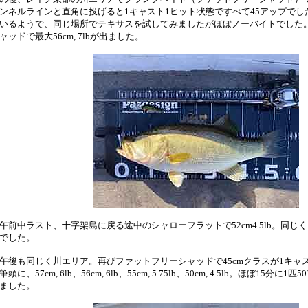
ンネルラインと直角に投げると1キャスト1ヒット状態ですべて45アップで
いるようで、同じ場所でテキサスを試してみましたがほぼノーバイトでした
ャッドで最大56cm, 7lbが出ました。
前中ラスト、十字架島に戻る途中のシャローフラットで52cm4.5lb。同じ
でした。
後も同じく川エリア。再びファットフリーシャッドで45cmクラスが1キャスト1バ
筆頭に、57cm, 6lb、56cm, 6lb、55cm, 5.75lb、50cm, 4.5lb。ほぼ15
ました。