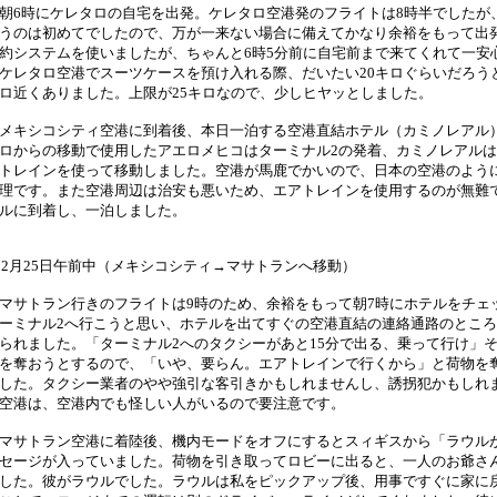
6時にケレタロの自宅を出発。ケレタロ空港発のフライトは8時半でしたが、こ
うのは初めてでしたので、万が一来ない場合に備えてかなり余裕をもって出発し
約システムを使いましたが、ちゃんと6時5分前に自宅前まで来てくれて一安
レタロ空港でスーツケースを預け入れる際、だいたい20キロぐらいだろうと
ロ近くありました。上限が25キロなので、少しヒヤッとしました。
キシコシティ空港に到着後、本日一泊する空港直結ホテル（カミノレアル
ロからの移動で使用したアエロメヒコはターミナル2の発着、カミノレアルは
トレインを使って移動しました。空港が馬鹿でかいので、日本の空港のよう
理です。また空港周辺は治安も悪いため、エアトレインを使用するのが無難
ルに到着し、一泊しました。
12月25日午前中（メキシコシティ→マサトランへ移動）
サトラン行きのフライトは9時のため、余裕をもって朝7時にホテルをチェ
ーミナル2へ行こうと思い、ホテルを出てすぐの空港直結の連絡通路のとこ
られました。「ターミナル2へのタクシーがあと15分で出る、乗って行け」
を奪おうとするので、「いや、要らん。エアトレインで行くから」と荷物を
した。タクシー業者のやや強引な客引きかもしれませんし、誘拐犯かもしれ
空港は、空港内でも怪しい人がいるので要注意です。
サトラン空港に着陸後、機内モードをオフにするとスィギスから「ラウル
セージが入っていました。荷物を引き取ってロビーに出ると、一人のお爺さ
した。彼がラウルでした。ラウルは私をピックアップ後、用事ですぐに家に