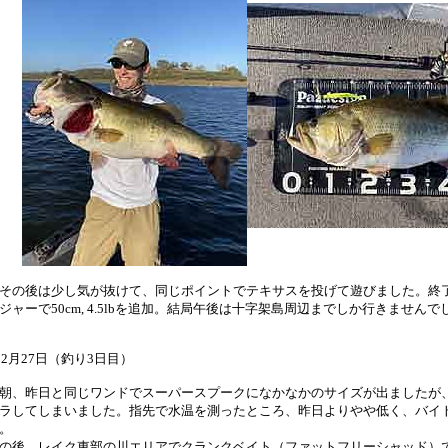
の後は少し気が抜けて、同じポイントでテキサスを投げて遊びました。終
ジャーで50cm, 4.5lbを追加。結局午後は十字架島周辺までしか行きませんで
12月27日（釣り3日目）
、昨日と同じワンドでスーパースプークになかなかのサイズが出ましたが
ラしてしまいました。指先で水温を測ったところ、昨日よりやや低く、バイ
。
の後、レイク東部の川エリアでクランクベイト（ファットフリーシャッド）で