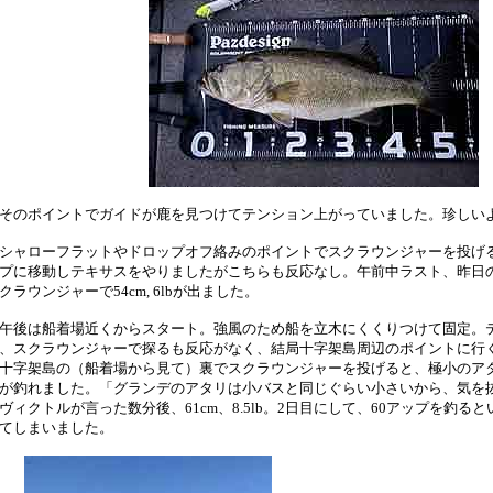
のポイントでガイドが鹿を見つけてテンション上がっていました。珍しい
ャローフラットやドロップオフ絡みのポイントでスクラウンジャーを投げ
プに移動しテキサスをやりましたがこちらも反応なし。午前中ラスト、昨日
クラウンジャーで54cm, 6lbが出ました。
後は船着場近くからスタート。強風のため船を立木にくくりつけて固定。
、スクラウンジャーで探るも反応がなく、結局十字架島周辺のポイントに行
字架島の（船着場から見て）裏でスクラウンジャーを投げると、極小のア
が釣れました。「グランデのアタリは小バスと同じぐらい小さいから、気を
ヴィクトルが言った数分後、61cm、8.5lb。2日目にして、60アップを釣る
てしまいました。