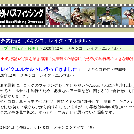
海外釣行記 メキシコ、レイク・エルサルト
ップ
>
釣行記・お便り
> 2020年12月 メキシコ レイク・エルサルト
★★ 釣行記や写真を頂き感謝！先輩達の体験談こそが次の釣行者の大きな助け
「
レイクエルサルトに行ってきました」
[メキシコ在住・中嶋様]
020年12月 メキシコ レイク・エルサルト
ず最初に、ロッジのブッキングをしていただいたAccessさんにお礼申し上
めてのエルサルト釣行のため、必要なルアー量などに関する問い合わせにも
変助かりました。
がコロナ真っ只中の2020年2月末にメキシコに赴任して、最初にしたこと
でした(笑)。5歳ぐらいから釣りをしていますが、小学校低学年の頃にRod and
クの記事を見て以来、ずっと行ってみたいと思っていた場所です。
12月24日（移動日、ケレタロ→メキシコシティで一泊）