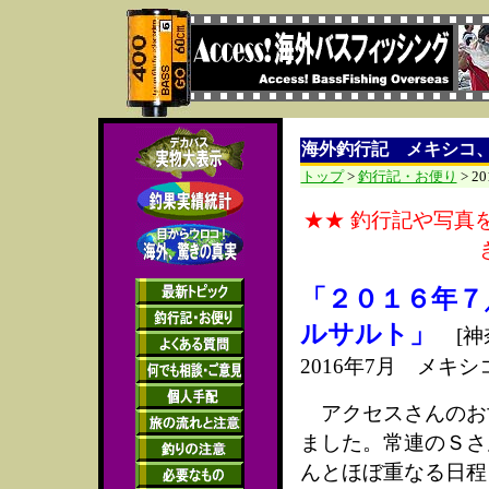
海外釣行記 メキシコ
トップ
>
釣行記・お便り
> 
★★ 釣行記や写真
「
２０１６年７
ルサルト」
[神
2016年7月 メキ
アクセスさんのお
ました。常連のＳさ
んとほぼ重なる日程