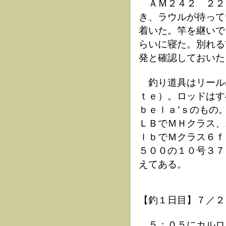
ＡＭ２４２ ２２
き、ラウルが待って
着いた。竿を継いで
らいに寝た。別れる
発と確認しておいた
釣り道具はリール
ｔｅ）。ロッドはす
ｂｅｌａ’ｓのもの
ＬＢでＭＨクラス、
ｌｂでＭクラス６ｆ
５００の１０号３７
えてある。
【釣１日目】７／２
５：０５にカルロ