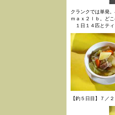
クランクでは単発。
ｍａｘ２ｌｂ。どこ
１日１４匹とティ
【釣５日目】７／２