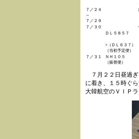
７／２４
～
７／２９
７／３０
ＤＬ５８５７
×（ＤＬ６３７）
（当初予定便）
７／３１
ＮＨ１０５
（振替便）
７月２２日昼過ぎ
に着き、１５時ぐら
大韓航空のＶＩＰラ