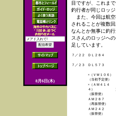
目ですが、これまで
釣行者が同じロッジ
また、今回は航空
されることが複数回
なんとか無事に釣行
スさんのロッジへの
足しています。
７／２２
ＤＬ２８４
７／２３
ＤＬ５７３
×（ＶＷ１０６）
（当初予定便）
8月6日(木)
×（ＡＭ４１４
４）
（振替便）
ＡＭ２８７
（再振替便）
ＡＭ２４２
（振替便）