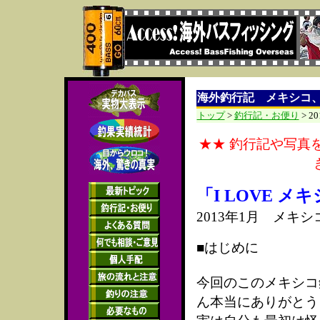
海外釣行記 メキシコ
トップ
>
釣行記・お便り
> 
★★ 釣行記や写真
「I LOVE メ
2013年1月 メキ
■はじめに
今回のこのメキシコ
ん本当にありがとう