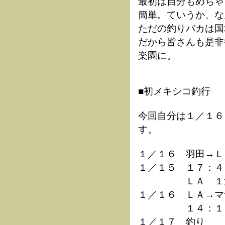
最初は自分もめちゃ
簡単。ていうか、な
ただの釣りバカは国
だから皆さんも是非
楽園に。
■初メキシコ釣行
今回自分は１／１６
す。
１／１６ 羽田→Ｌ
１／１５ １７：４
ＬＡ １泊（マ
１／１６ ＬＡ→マ
１４：１５ マ
１／１７ 釣り