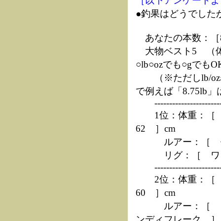
［以下アンケートよ
●釣果はどうでした
あなたの本数：［8
大物ベスト5 （体
○lb○ozでも○gでもO
（※ただしlb/oz表
で例えば「8.75lb」
------------------------
1位：体重：［ 7
62 ］cm
ルアー：［ セ
リグ：［ ワッキ
------------------------
2位：体重：［ 7
60 ］cm
ルアー：［ リ
ンディフレーク ］