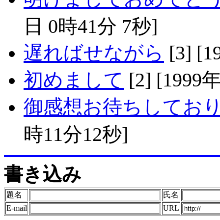
日 0時41分 7秒]
遅ればせながら
[3] [
初めまして
[2] [199
御感想お待ちしてお
時11分12秒]
書き込み
題名
氏名
E-mail
URL