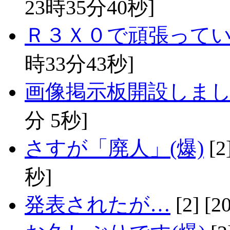
23時35分40秒]
Ｒ３Ｘ０で頑張って
時33分43秒]
画像掲示板開設しま
分 5秒]
さすが「廃人」(爆)
[2
秒]
発表されたが…
[2] [