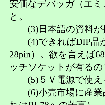
安価なデバッガ（エミ
と。
(3)日本語の資料が
(4)できればDIP品が
28pin）。欲を言えば68
ッチソケットが有るの
(5)５Ｖ電源で使え
(6)小売市場に産業
れはRL78への苦言）。