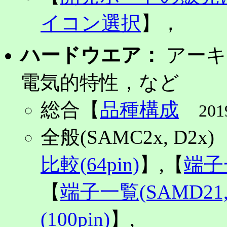
イコン選択
】，
ハードウエア：
アーキ
電気的特性，など
総合【
品種構成
201
全般(SAMC2x, D2
比較(64pin)
】,【
端子一
【
端子一覧(SAMD21, 3
(100pin)
】,