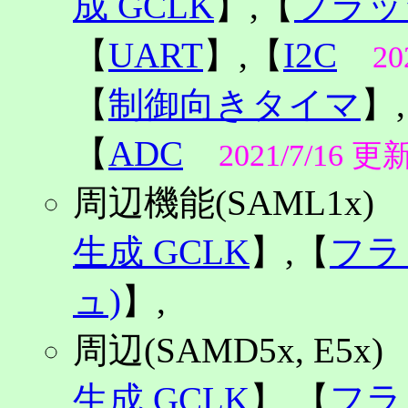
成 GCLK
】,【
フラッ
【
UART
】,【
I2C
20
【
制御向きタイマ
】
【
ADC
2021/7/16 更
周辺機能(SAML1x
生成 GCLK
】,【
フラ
ュ)
】,
周辺(SAMD5x, E5
生成 GCLK
】,【
フラ