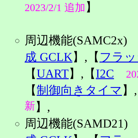
】
2023/2/1 追加
周辺機能(SAMC2x
成 GCLK
】,【
フラッ
【
UART
】,【
I2C
20
【
制御向きタイマ
】
新
】,
周辺機能(SAMD21