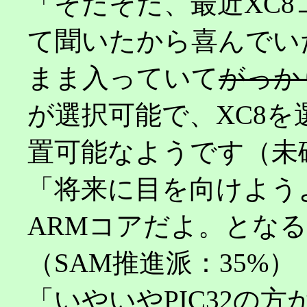
「そだそだ、最近XC8
て聞いたから喜んでいた
まま入っていて
がっか
が選択可能で、XC8を選
置可能なようです（未
「将来に目を向けよう
ARMコアだよ。とな
（SAM推進派：35%）
「いやいやPIC32の