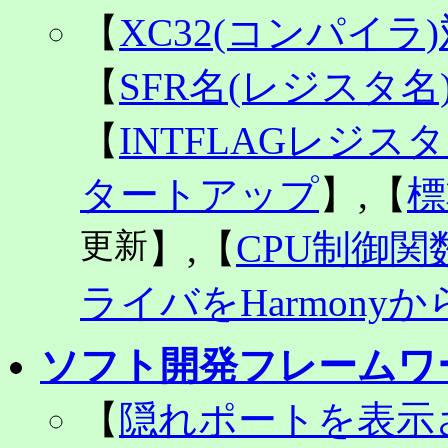
【
XC32(コンパイラ
【
SFR名(レジスタ
【
INTFLAGレジ
タートアップ
】,【
標
更新
】,【
CPU制御関
ライバをHarmony
ソフト開発フレームワ
【
隠れポートを表示