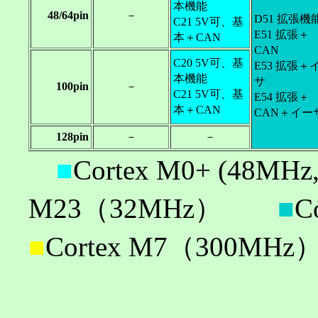
本機能
48/64pin
－
D51 拡張機
C21 5V可、基
E51 拡張＋
本＋CAN
CAN
C20 5V可、基
E53 拡張＋
本機能
サ
100pin
－
C21 5V可、基
E54 拡張＋
本＋CAN
CAN＋イー
128pin
－
－
■
Cortex M0+ (48
M23（32MHz）
■
C
■
Cortex M7（300MHz