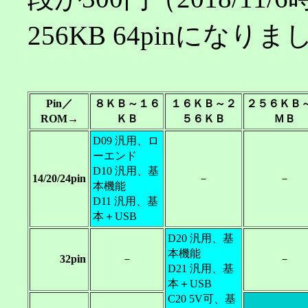
256KB 64pinになりまし
Pin／
８ＫＢ～１６
１６ＫＢ～２
２５６ＫＢ
ROM→
ＫＢ
５６ＫＢ
ＭＢ
D09 汎用、ロ
ーエンド
D10 汎用、基
14/20/24pin
－
－
本機能
D11 汎用、基
本＋USB
D20 汎用、基
本機能
32pin
－
－
D21 汎用、基
本＋USB
C20 5V可、基