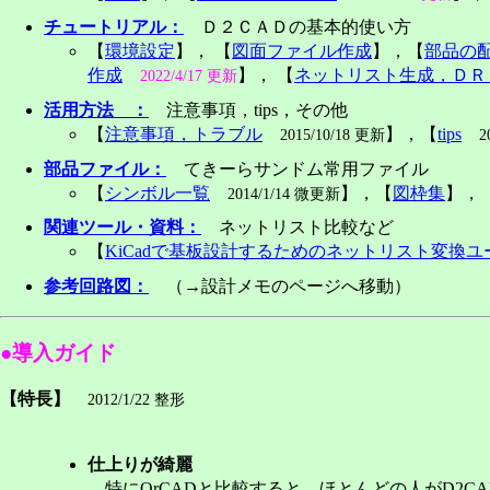
チュートリアル：
Ｄ２ＣＡＤの基本的使い方
【
環境設定
】， 【
図面ファイル作成
】，【
部品の
作成
】， 【
ネットリスト生成，ＤＲ
2022/4/17 更新
活用方法 ：
注意事項，tips，その他
【
注意事項，トラブル
】，【
tips
2015/10/18 更新
2
部品ファイル：
てきーらサンドム常用ファイル
【
シンボル一覧
】，【
図枠集
】，
2014/1/14 微更新
関連ツール・資料：
ネットリスト比較など
【
KiCadで基板設計するためのネットリスト変換
参考回路図：
（→設計メモのページへ移動）
●導入ガイド
【
特長
】
2012/1/22 整形
仕上りが綺麗
特にOrCADと比較すると，ほとんどの人がD2C