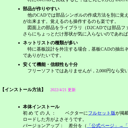
部品が作りやすい
他のCADでは部品シンボルの作成方法を別に覚え
が出来ます。覚えるのも操作するのも楽です。
図面上の部品をライブラリ（D2CADでは部品フ
さらにちょっとだけ形状が気に入らないのであれば，
ネットリストの種類が多い
特に基板設計を外注する場合，基板CADの抽出ネ
でありがたいです。
安くて機能・信頼性も十分
フリーソフトではありませんが，2,000円なら
【
インストール方法
】
2022/4/21 更新
本体インストール
初 め て の 人 ： ベクターに
フルセット版
が掲
ロードした方がよさそうです。
バージョンアップ： 差分を（
「公式ページ」→「