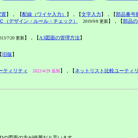
配置
】， 【
配線（ワイヤ入力）
】，【
文字入力
】，【
部品番号
Ｃ（デザイン・ルール・チェック）
】，【
部品の
2019/9/8 更新
】，【
A3図面の管理方法
】
013/7/20 更新
【
旧版
】
ユーティリティ
】，【
ネットリスト比較ユーティ
2022/4/29 追加
ADの図面の方が綺麗だと言います。