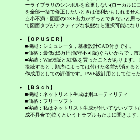
ーライブラリのシンボルを変更しない(ローカルに
を全部一括で修正したいときは便利かもしれません
△小不満：図面のDXF出力がずっとできないと思っ
て図面タブがアクティブな状態なら選択可能になり
【ＯＰＵＳＥＲ】
■機能：シミュレータ，基板設計CAD付きです。
■価格：最低は5万円(保守不可版)ぐらいからで，
■実績：Win95版とXP版を買ったことがありま
接続すると，順序によっては付けた名前が消えると
作成用としての評価です。PWB設計用として使っ
【ＢＳｃｈ】
■機能：ネットリスト生成は別ユーティリティ
■価格：フリーソフト
■実績：私はネットリスト生成が付いてないソフト
成不具合で)泣くというトラブルもたまに聞きます