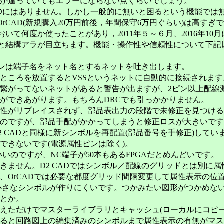
が違っていてもエラーにならない点ぐらいでしょう。
CADにはありません。しかし一般的に無いと困るという機能では
CAD(新規購入20万円前後，年間保守6万円ぐらい)は高すぎ
て何度か使ったことがあり，2011年５～６月、2016年10月にも
ると結構アラが目立ちます。
機能・操作性や信頼性について下記
性ピンは端子名をネット名とするネットを吐き出します。
ころを放置するとVSSというネットに自動的に接続されます
てないネットがあると警告が出ますが、2ピン以上配線漏
あがります。もちろんDRCでも引っかかりません。
性がリプレイスされず、部品表出力の段階で未修正を見つける
すが、部品手配がかかってしまうと修正ロスが大きいです
Dと同様に新シンボルを再配置(部品番号を手修正)してい
できないです(電源属性ピンは除く)。
ですが、NC端子が50本もあるFPGAだとめんどいです。
ません。D2 CADではシンボル／配線のグリッドとは別に属性
CADでは必要な都度グリッド間隔変更して属性表示の位置
は小さなシンボルが作りにくいです。つかみたい図形がつかめな
とか。
えただけでマスターライブラリとキャッシュ(ローカルにコピ
ると回路図上の編集済みのシンボルまで属性表示の有無がマス