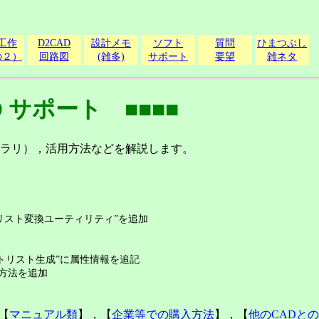
工作
D2CAD
設計メモ
ソフト
質問
ひまつぶし
の２）
回路図
(雑多)
サポート
要望
雑ネタ
D サポート ■■■■
ラリ），活用方法などを解説します。
ネットリスト変換ユーティリティ”を追加
”ネットリスト生成”に属性情報を追記
る方法を追加
【
マニュアル類
】，【
企業等での購入方法
】，【
他のCADと