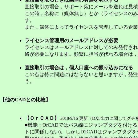
直接取引の場合，サポート宛にメールを送れば見積
この時，名称に（媒体無し）とか（ライセンスのみ
す。
また，媒体によってライセンスを管理している企業
ライセンス管理用のメールアドレスが必要
ライセンスはメールアドレスに対してのみ発行され
絡が必要になります。頻繁に担当が代わる場合は，
直接取引の場合は，個人口座への振り込みになる
この点は特に問題にはならないと思いますが，発注
う。
【
他のCADとの比較
】
【ＯｒＣＡＤ】
2018/9/16 更新（DXF出力に関してグ
■機能：OrCADではバス線にジャンプタグを付け
トに関係しない)。しかしD2CADはジャンプタ