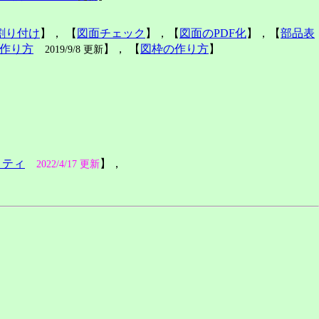
割り付け
】， 【
図面チェック
】，【
図面のPDF化
】，【
部品表
作り方
】， 【
図枠の作り方
】
2019/9/8 更新
リティ
】，
2022/4/17 更新