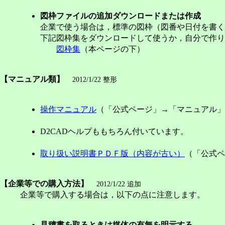
図枠ファイルの追加ダウンロードまたは作成
企業で使う場合は，標準の図枠（図番や日付を書く
下記図枠集をダウンロードして使うか，自分で作り
図枠集
（本ページの下）
【
マニュアル類
】
2012/1/22 整形
操作マニュアル
（「公式ページ」→「マニュアル」
D2CADヘルプももちろん付いています。
取り扱い説明書ＰＤＦ版（内容が古い）
（「公式ペ
【
企業等での購入方法
】
2012/1/22 追加
企業等で購入する場合は，以下の点に注意します。
見積書を取るときは媒体の有無を明示する