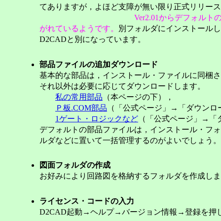
てありますが，よほど支障が無い限り正式リリース
Ver2.01からデフォ
がれているようです。
別フォルダにインストールし
D2CADと別になっています。
部品ファイルの追加ダウンロード
基本的な部品は，インストール・ファイルに同梱さ
それ以外は必要に応じてダウンロードします。
私の常用部品
（本ページの下），
Ｐ板.COM部品
（「公式ページ」→「ダウンロー
1ゲート・ロジックなど
（「公式ページ」→「
デフォルトの部品ファイルは，インストール・フォ
ルダなどに置いて一括管理するのがよいでしょう。
図面フォルダの作成
お好みにより回路図を格納するフォルダを作成しま
ライセンス・コードの入力
D2CAD起動→ヘルプ→バージョン情報→登録を押