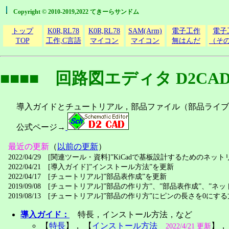
Copyright © 2010-2019,2022 てきーらサンドム
トップ
K0R,RL78
K0R,RL78
SAM(Arm)
電子工作
電子
TOP
工作,C言語
マイコン
マイコン
無はんだ
（そ
■■■■ 回路図エディタ D2CA
導入ガイドとチュートリアル，部品ファイル（部品ライブ
公式ページ→
最近の更新
（
以前の更新
）
2022/04/29 [関連ツール・資料]”KiCadで基板設計するための
2022/04/21 [導入ガイド]”インストール方法”を更新
2022/04/17 [チュートリアル]”部品表作成”を更新
2019/09/08 [チュートリアル]”部品の作り方”、”部品表作成”、
2019/08/13 [チュートリアル]”部品の作り方”にピンの長さを0にす
導入ガイド：
特長，インストール方法，など
【
特長
】， 【
インストール方法
】，
2022/4/21 更新