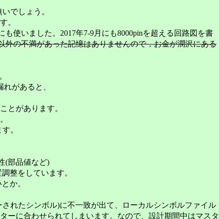
無いでしょう。
です。
使いました。2017年7-9月にも8000pinを超える回路図を書
以外の不満があった記憶はありませんので，お金が潤沢にある
。
れがあると、
ことがあります。
。
ます。
(部品値など)
調整をしています。
いとか。
ーされたシンボル)に不一致が出て、ローカルシンボルファイル
ターに合わせられてしまいます。なので、設計期間中はマスタ