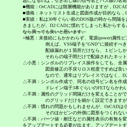
題になるのは，引き出し線の信号名とバス線の名前
■機能：OrCADには階層機能がありますが，D2
■価格：ネットリスト生成と図面作成が目的なら，Or
■実績：私は30年ぐらい前のDOS版の時から間隔をおい
きましたが、D2 CADに慣れてしまった私からす
なら買っても良いと思います。
×極悪：未接続にもかかわらず、電源(power)属
例えば、VSS端子を"GND"に接続すべきと
配線漏れが１箇所だけなら、１ピンしか繋がっ
それらの端子間だけで配線されたネットができ
△小悪：シンボルのリプレイス操作をしても、全属
図面修正の手戻りロス程度ですめば良いので
なので、通常はリプレイスではなく、D2 CA
△不満：シンボル作成で、同名の信号ピン名を作成
ドレイン端子3本ぐらいのFETならかわいいの
△不満：属性のグリッド間隔だけを変えることができ
のグリッドだけを細かく設定できますが、Or
△不満：慣れの問題かもしれませんが、OrCAD
そのほかピンの外側に図形をつくれない
△不満：パーツ値・耐圧などの属性表示の有無を変
をアップデートする必要が出ます。アップデートす