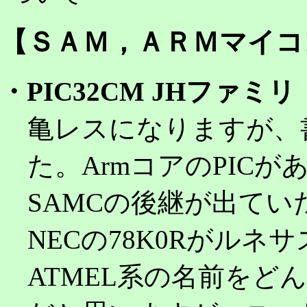
【ＳＡＭ，ＡＲＭマイコ
・PIC32CM JHファミリ
亀レスになりますが、
た。ArmコアのPIC
SAMCの後継が出て
NECの78K0Rがルネ
ATMEL系の名前をど