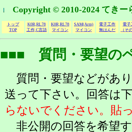
Copyright © 2010-2024 
トップ
K0R,RL78
K0R,RL78
SAM(Arm)
電子工作
電子
TOP
工作,C言語
マイコン
マイコン
無はんだ
（そ
■■■ 質問・要望のペ
質問・要望などがあり
送って下さい。回答は
らないでください。貼
非公開の回答を希望す