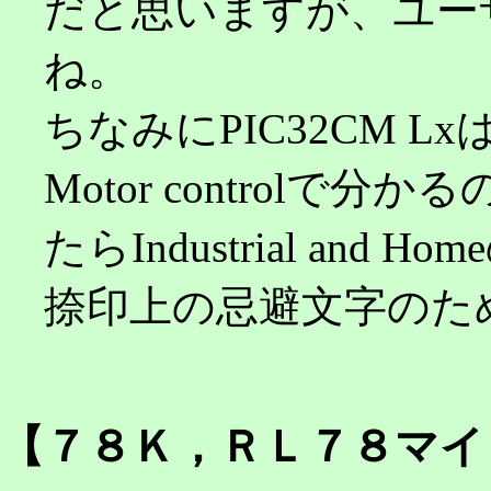
だと思いますが、ユー
ね。
ちなみにPIC32CM LxはLo
Motor controlで
たらIndustrial an
捺印上の忌避文字のた
【７８Ｋ，ＲＬ７８マイ