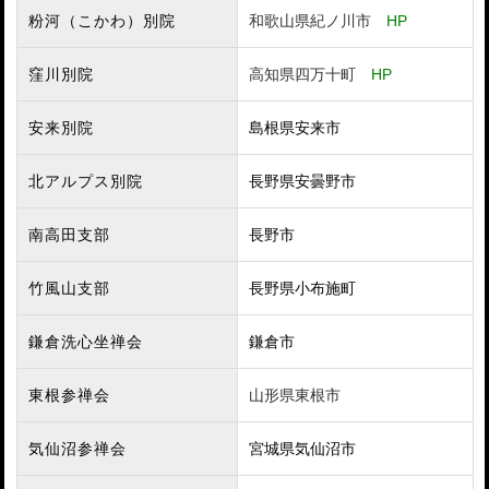
粉河（こかわ）別院
和歌山県紀ノ川市
HP
窪川別院
高知県四万十町
HP
安来別院
島根県安来市
北アルプス別院
長野県安曇野市
南高田支部
長野市
竹風山支部
長野県小布施町
鎌倉洗心坐禅会
鎌倉市
東根参禅会
山形県東根市
気仙沼参禅会
宮城県気仙沼市