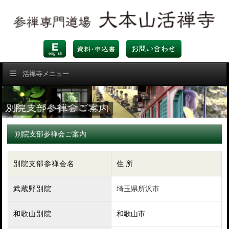
活禅寺メニュー
別院支部参禅会ご案内
別院支部参禅会名
住 所
武蔵野別院
埼玉県所沢市
和歌山別院
和歌山市