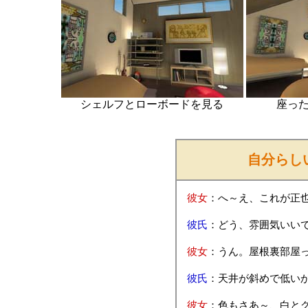
シェルフとローボードを見る
座っ
自分らし
彼女
：へ～え、これが正
彼氏
：どう、雰囲気いい
彼女
：うん。屋根裏部屋
彼氏
：天井が斜めで低い
彼女
：色もさあ～、白と