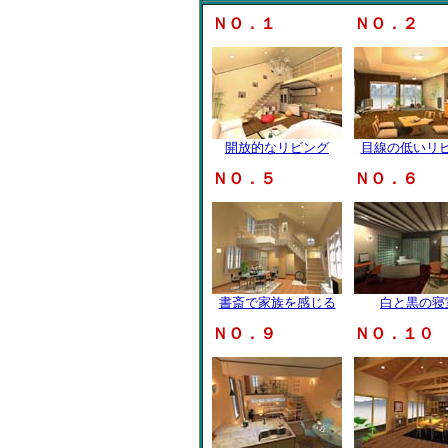
ＮＯ．１
ＮＯ．２
開放的なリビング
目線の低いリ
ＮＯ．５
ＮＯ．６
書斎で家族を感じる
白と黒の寝
ＮＯ．９
ＮＯ．１０