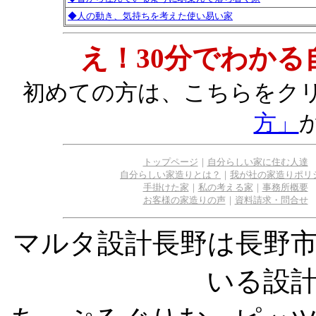
◆人の動き、気持ちを考えた使い易い家
え！30分でわか
初めての方は、こちらをク
方」
トップページ
｜
自分らしい家に住む人達
自分らしい家造りとは？
｜
我が社の家造りポリ
手掛けた家
｜
私の考える家
｜
事務所概要
お客様の家造りの声
｜
資料請求・問合せ
マルタ設計長野は長野
いる設