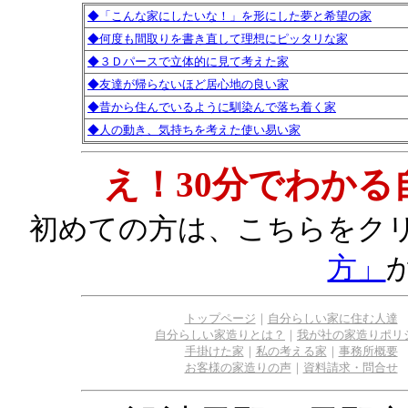
◆「こんな家にしたいな！」を形にした夢と希望の家
◆何度も間取りを書き直して理想にピッタリな家
◆３Ｄパースで立体的に見て考えた家
◆友達が帰らないほど居心地の良い家
◆昔から住んでいるように馴染んで落ち着く家
◆人の動き、気持ちを考えた使い易い家
え！30分でわか
初めての方は、こちらをク
方」
トップページ
｜
自分らしい家に住む人達
自分らしい家造りとは？
｜
我が社の家造りポリ
手掛けた家
｜
私の考える家
｜
事務所概要
お客様の家造りの声
｜
資料請求・問合せ