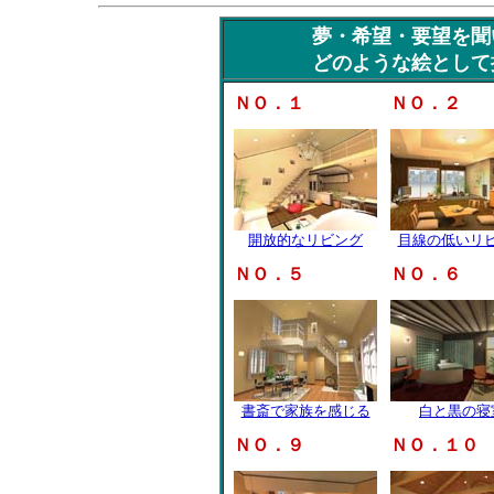
夢・希望・要望を聞
どのような絵として
ＮＯ．１
ＮＯ．２
開放的なリビング
目線の低いリ
ＮＯ．５
ＮＯ．６
書斎で家族を感じる
白と黒の寝
ＮＯ．９
ＮＯ．１０