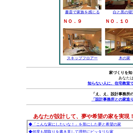
書斎で家族を感じる
白と黒の寝
ＮＯ．９
ＮＯ．１０
スキップフロアー
木の家
家づくりを知
あなた
知らない人に、住宅教室
「え、え、設計事務所
「設計事務所との家造
あなたが設計して、夢や希望の家を実現
◆「こんな家にしたいな！」を形にした夢と希望の家
◆何度も間取りを書き直して理想にピッタリな家