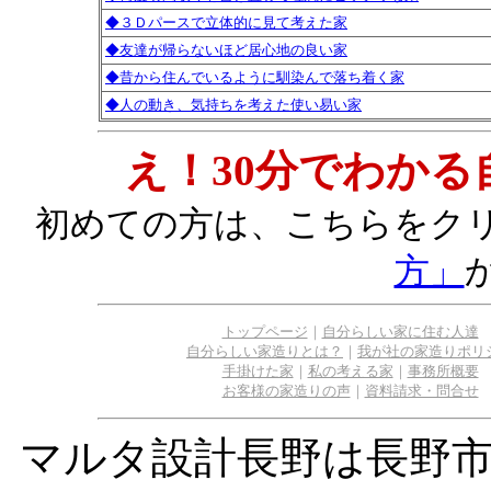
◆３Ｄパースで立体的に見て考えた家
◆友達が帰らないほど居心地の良い家
◆昔から住んでいるように馴染んで落ち着く家
◆人の動き、気持ちを考えた使い易い家
え！30分でわか
初めての方は、こちらをク
方」
トップページ
｜
自分らしい家に住む人達
自分らしい家造りとは？
｜
我が社の家造りポリ
手掛けた家
｜
私の考える家
｜
事務所概要
お客様の家造りの声
｜
資料請求・問合せ
マルタ設計長野は長野