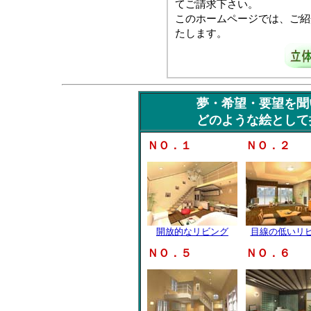
てご請求下さい。
このホームページでは、ご紹
たします。
夢・希望・要望を聞
どのような絵として
ＮＯ．１
ＮＯ．２
開放的なリビング
目線の低いリ
ＮＯ．５
ＮＯ．６