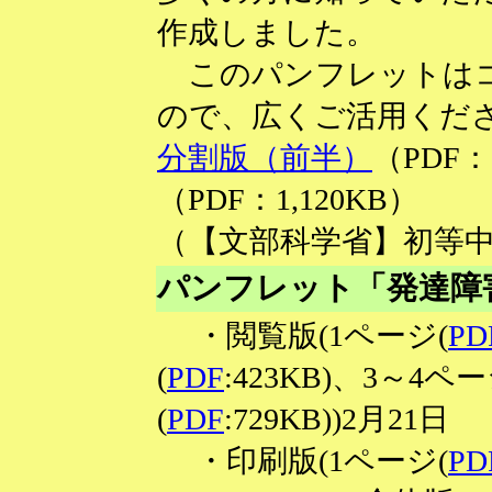
作成しました。
このパンフレットはコ
ので、広くご活用くだ
分割版（前半）
（PDF：1
（PDF：1,120KB）
（【文部科学省】初等
パンフレット「発達障
・閲覧版(1ページ(
PD
(
PDF
:423KB)、3～4ペー
(
PDF
:729KB))
2月21日
・印刷版(1ページ(
PD