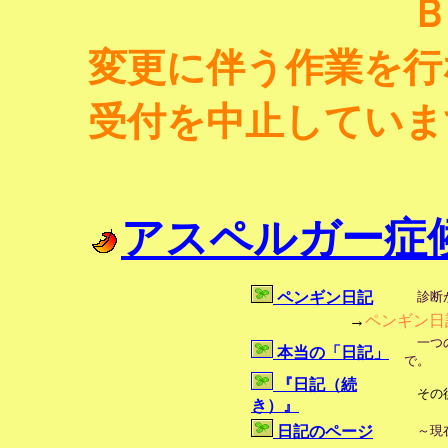
ＢＩＧ
変更に伴う作業を行
受付を中止していま
アスペルガー症
ペンギン日記
診断が
→
ペンギン日
一つの
本当の「日記」
で。
『日記（続
その
き）』
日記のページ
～現