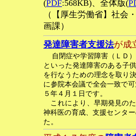
(
PDF
:568KB)、全体版(
P
（【厚生労働省】社会
画課）
発達障害者支援法
が成
自閉症や学習障害（ＬＤ）
といった発達障害のある子供
を行なうための理念を取り決
に参院本会議で全会一致で可
５年４月１日です。
これにより、早期発見のた
神科医の育成、支援センタ
た。